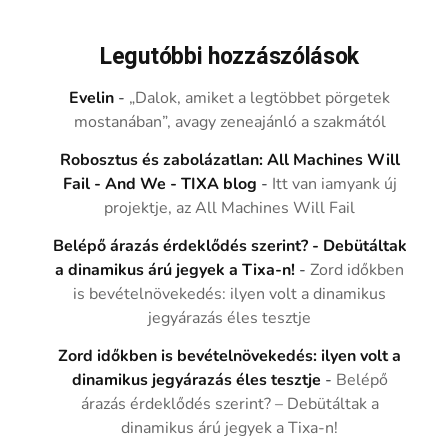
Legutóbbi hozzászólások
Evelin
-
„Dalok, amiket a legtöbbet pörgetek
mostanában”, avagy zeneajánló a szakmától
Robosztus és zabolázatlan: All Machines Will
Fail - And We - TIXA blog
-
Itt van iamyank új
projektje, az All Machines Will Fail
Belépő árazás érdeklődés szerint? - Debütáltak
a dinamikus árú jegyek a Tixa-n!
-
Zord időkben
is bevételnövekedés: ilyen volt a dinamikus
jegyárazás éles tesztje
Zord időkben is bevételnövekedés: ilyen volt a
dinamikus jegyárazás éles tesztje
-
Belépő
árazás érdeklődés szerint? – Debütáltak a
dinamikus árú jegyek a Tixa-n!