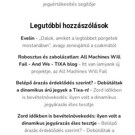
jegyértékesítés segítője
Legutóbbi hozzászólások
Evelin
-
„Dalok, amiket a legtöbbet pörgetek
mostanában”, avagy zeneajánló a szakmától
Robosztus és zabolázatlan: All Machines Will
Fail - And We - TIXA blog
-
Itt van iamyank új
projektje, az All Machines Will Fail
Belépő árazás érdeklődés szerint? - Debütáltak
a dinamikus árú jegyek a Tixa-n!
-
Zord időkben
is bevételnövekedés: ilyen volt a dinamikus
jegyárazás éles tesztje
Zord időkben is bevételnövekedés: ilyen volt a
dinamikus jegyárazás éles tesztje
-
Belépő
árazás érdeklődés szerint? – Debütáltak a