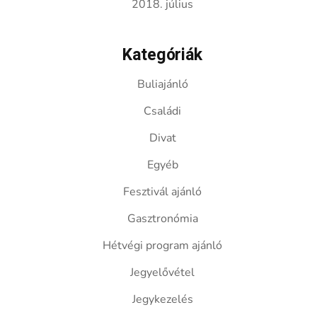
2018. július
Kategóriák
Buliajánló
Családi
Divat
Egyéb
Fesztivál ajánló
Gasztronómia
Hétvégi program ajánló
Jegyelővétel
Jegykezelés