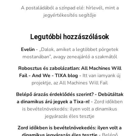
A postaládából a színpad elé: hírlevél, mint a
jegyértékesítés segítője
Legutóbbi hozzászólások
Evelin
-
„Dalok, amiket a legtöbbet pörgetek
mostanában”, avagy zeneajánló a szakmától
Robosztus és zabolázatlan: All Machines Will
Fail - And We - TIXA blog
-
Itt van iamyank új
projektje, az All Machines Will Fail
Belépő árazás érdeklődés szerint? - Debütáltak
a dinamikus árú jegyek a Tixa-n!
-
Zord időkben
is bevételnövekedés: ilyen volt a dinamikus
jegyárazás éles tesztje
Zord időkben is bevételnövekedés: ilyen volt a
dinamikus jegyárazás éles tesztje
-
Belépő