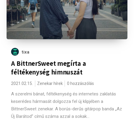
tixa
A BittnerSweet megírta a
féltékenység himnuszát
2021.02.15.
Zenekar hírek
0 hozzászólás
A szerelmi bánat, féltékenység és internetes zaklatás
keserédes hármasát dolgozza fel új klipjében a
BittnerSweet zenekar. A borús-derűs gitárpop banda „Az
Új Barátod” című száma azzal a sokak...