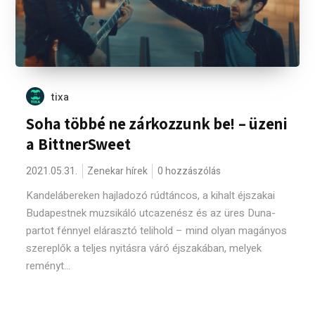
tixa
Soha többé ne zárkozzunk be! – üzeni
a BittnerSweet
2021.05.31.
Zenekar hírek
0 hozzászólás
Kandelábereken hajladozó rúdtáncos, a kihalt éjszakai
Budapestnek muzsikáló utcazenész és az üres Duna-
partot fénnyel elárasztó telihold – mind olyan magányos
szereplők a teljes nyitásra váró éjszakában, melyek
reményt...