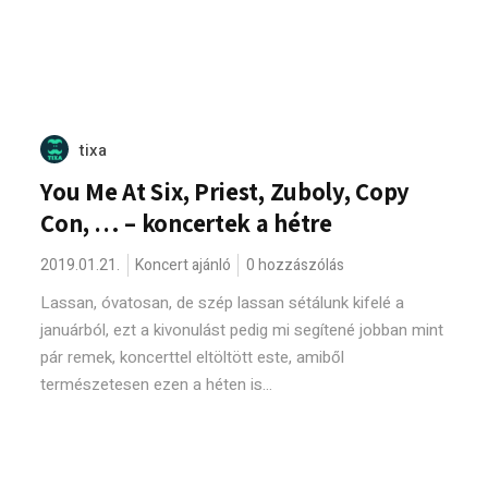
tixa
You Me At Six, Priest, Zuboly, Copy
Con, … – koncertek a hétre
2019.01.21.
Koncert ajánló
0 hozzászólás
Lassan, óvatosan, de szép lassan sétálunk kifelé a
januárból, ezt a kivonulást pedig mi segítené jobban mint
pár remek, koncerttel eltöltött este, amiből
természetesen ezen a héten is...