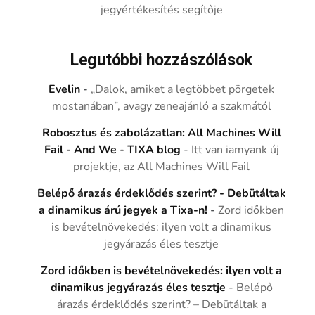
jegyértékesítés segítője
Legutóbbi hozzászólások
Evelin
-
„Dalok, amiket a legtöbbet pörgetek
mostanában”, avagy zeneajánló a szakmától
Robosztus és zabolázatlan: All Machines Will
Fail - And We - TIXA blog
-
Itt van iamyank új
projektje, az All Machines Will Fail
Belépő árazás érdeklődés szerint? - Debütáltak
a dinamikus árú jegyek a Tixa-n!
-
Zord időkben
is bevételnövekedés: ilyen volt a dinamikus
jegyárazás éles tesztje
Zord időkben is bevételnövekedés: ilyen volt a
dinamikus jegyárazás éles tesztje
-
Belépő
árazás érdeklődés szerint? – Debütáltak a