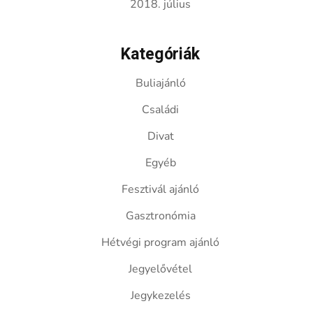
2018. július
Kategóriák
Buliajánló
Családi
Divat
Egyéb
Fesztivál ajánló
Gasztronómia
Hétvégi program ajánló
Jegyelővétel
Jegykezelés