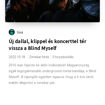
tixa
Új dallal, klippel és koncerttel tér
vissza a Blind Myself
2022.10.18.
Zenekar hírek
0 hozzászólás
2016-ban fejezte be aktív működését Magyarország
egyik legizgalmasabb underground metal bandája, a Blind
Myself. A rajongók egyetlen vigasza, hogy a 6 éve tartó
inaktív állapotot a zenekar pár...