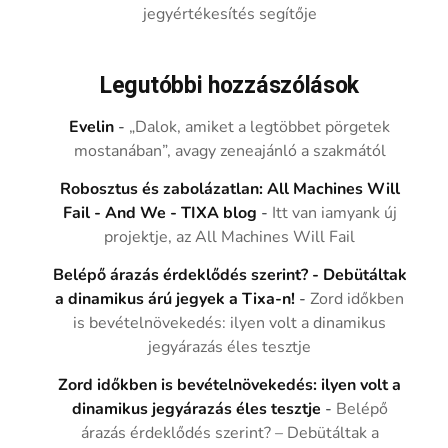
jegyértékesítés segítője
Legutóbbi hozzászólások
Evelin
-
„Dalok, amiket a legtöbbet pörgetek
mostanában”, avagy zeneajánló a szakmától
Robosztus és zabolázatlan: All Machines Will
Fail - And We - TIXA blog
-
Itt van iamyank új
projektje, az All Machines Will Fail
Belépő árazás érdeklődés szerint? - Debütáltak
a dinamikus árú jegyek a Tixa-n!
-
Zord időkben
is bevételnövekedés: ilyen volt a dinamikus
jegyárazás éles tesztje
Zord időkben is bevételnövekedés: ilyen volt a
dinamikus jegyárazás éles tesztje
-
Belépő
árazás érdeklődés szerint? – Debütáltak a