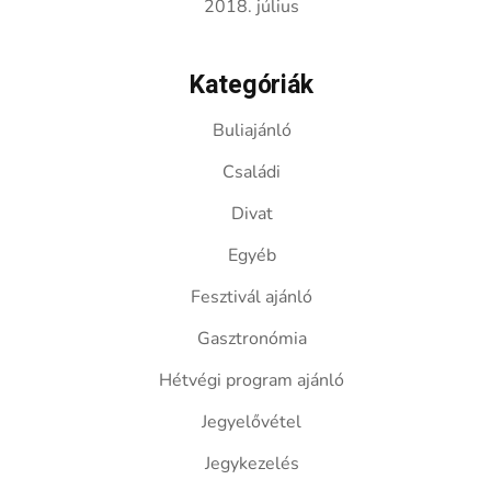
2018. július
Kategóriák
Buliajánló
Családi
Divat
Egyéb
Fesztivál ajánló
Gasztronómia
Hétvégi program ajánló
Jegyelővétel
Jegykezelés