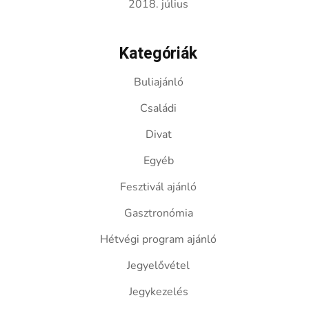
2018. július
Kategóriák
Buliajánló
Családi
Divat
Egyéb
Fesztivál ajánló
Gasztronómia
Hétvégi program ajánló
Jegyelővétel
Jegykezelés