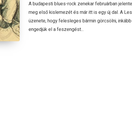
A budapesti blues-rock zenekar februárban jelente
meg első kislemezét és már itt is egy új dal. A Le
üzenete, hogy felesleges bármin görcsölni, inkább
engedjük el a feszengést...