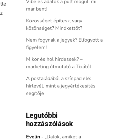
Vibe és adatok a pult mögül: mi
tte
már bent!
sz
Közösséget építesz, vagy
közönséget? Mindkettőt?
Nem fogynak a jegyek? Elfogyott a
figyelem!
Mikor és hol hirdessek? –
marketing útmutató a Tixától
A postaládából a színpad elé:
hírlevél, mint a jegyértékesítés
segítője
Legutóbbi
hozzászólások
Evelin
-
„Dalok, amiket a