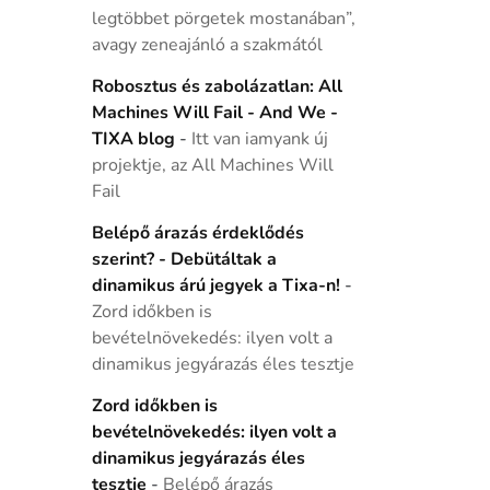
legtöbbet pörgetek mostanában”,
avagy zeneajánló a szakmától
Robosztus és zabolázatlan: All
Machines Will Fail - And We -
TIXA blog
-
Itt van iamyank új
projektje, az All Machines Will
Fail
Belépő árazás érdeklődés
szerint? - Debütáltak a
dinamikus árú jegyek a Tixa-n!
-
Zord időkben is
bevételnövekedés: ilyen volt a
dinamikus jegyárazás éles tesztje
Zord időkben is
bevételnövekedés: ilyen volt a
dinamikus jegyárazás éles
tesztje
-
Belépő árazás