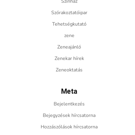
Színház
Szórakoztatóipar
Tehetségkutató
zene
Zeneajánló
Zenekar hírek
Zeneoktatás
Meta
Bejelentkezés
Bejegyzések hírcsatorna
Hozzászólások hírcsatorna