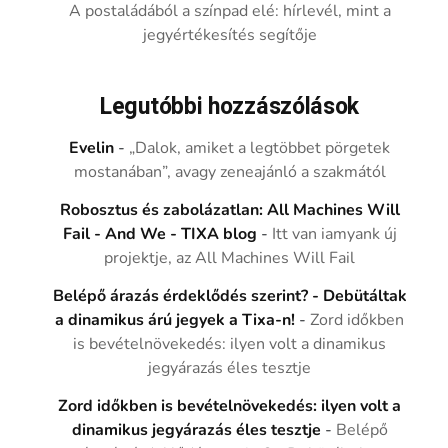
A postaládából a színpad elé: hírlevél, mint a
jegyértékesítés segítője
Legutóbbi hozzászólások
Evelin
-
„Dalok, amiket a legtöbbet pörgetek
mostanában”, avagy zeneajánló a szakmától
Robosztus és zabolázatlan: All Machines Will
Fail - And We - TIXA blog
-
Itt van iamyank új
projektje, az All Machines Will Fail
Belépő árazás érdeklődés szerint? - Debütáltak
a dinamikus árú jegyek a Tixa-n!
-
Zord időkben
is bevételnövekedés: ilyen volt a dinamikus
jegyárazás éles tesztje
Zord időkben is bevételnövekedés: ilyen volt a
dinamikus jegyárazás éles tesztje
-
Belépő