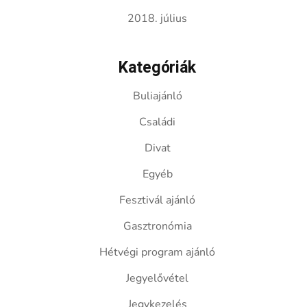
2018. július
Kategóriák
Buliajánló
Családi
Divat
Egyéb
Fesztivál ajánló
Gasztronómia
Hétvégi program ajánló
Jegyelővétel
Jegykezelés