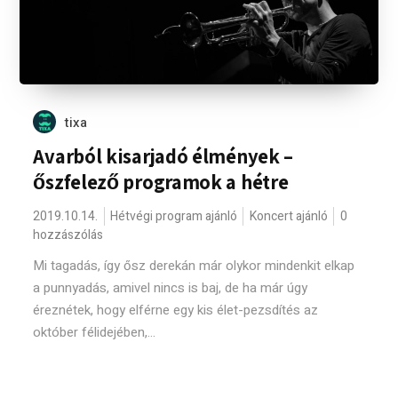
tixa
Avarból kisarjadó élmények –
őszfelező programok a hétre
2019.10.14.
Hétvégi program ajánló
Koncert ajánló
0
hozzászólás
Mi tagadás, így ősz derekán már olykor mindenkit elkap
a punnyadás, amivel nincs is baj, de ha már úgy
éreznétek, hogy elférne egy kis élet-pezsdítés az
október félidejében,...