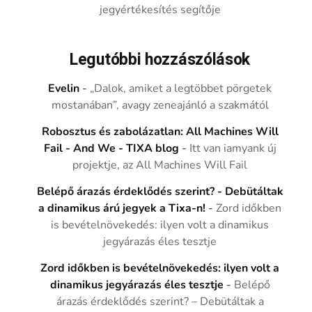
jegyértékesítés segítője
Legutóbbi hozzászólások
Evelin
-
„Dalok, amiket a legtöbbet pörgetek
mostanában”, avagy zeneajánló a szakmától
Robosztus és zabolázatlan: All Machines Will
Fail - And We - TIXA blog
-
Itt van iamyank új
projektje, az All Machines Will Fail
Belépő árazás érdeklődés szerint? - Debütáltak
a dinamikus árú jegyek a Tixa-n!
-
Zord időkben
is bevételnövekedés: ilyen volt a dinamikus
jegyárazás éles tesztje
Zord időkben is bevételnövekedés: ilyen volt a
dinamikus jegyárazás éles tesztje
-
Belépő
árazás érdeklődés szerint? – Debütáltak a