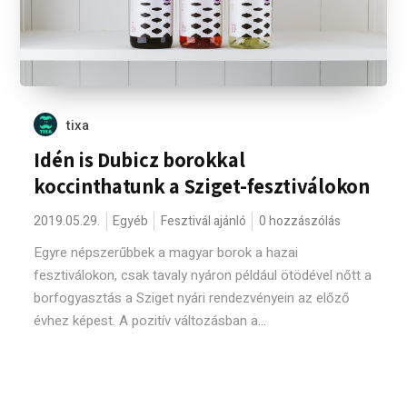
tixa
Idén is Dubicz borokkal
koccinthatunk a Sziget-fesztiválokon
2019.05.29.
Egyéb
Fesztivál ajánló
0 hozzászólás
Egyre népszerűbbek a magyar borok a hazai
fesztiválokon, csak tavaly nyáron például ötödével nőtt a
borfogyasztás a Sziget nyári rendezvényein az előző
évhez képest. A pozitív változásban a...