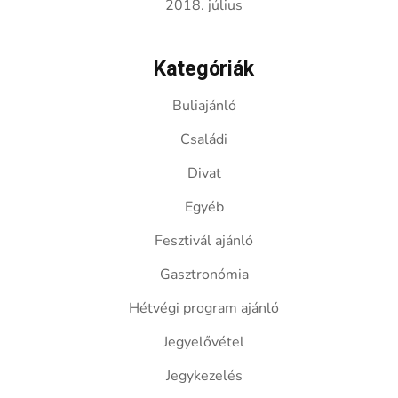
2018. július
Kategóriák
Buliajánló
Családi
Divat
Egyéb
Fesztivál ajánló
Gasztronómia
Hétvégi program ajánló
Jegyelővétel
Jegykezelés