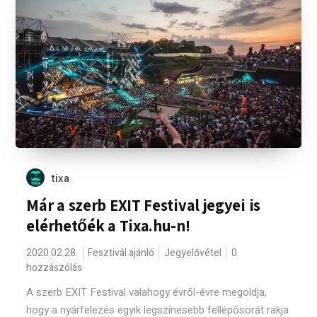
tixa
Már a szerb EXIT Festival jegyei is
elérhetőék a Tixa.hu-n!
2020.02.28.
Fesztivál ajánló
Jegyelővétel
0
hozzászólás
A szerb EXIT Festival valahogy évről-évre megoldja,
hogy a nyárfelezés egyik legszínesebb fellépősorát rakja