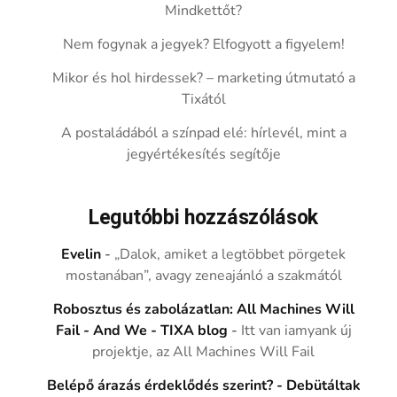
Mindkettőt?
Nem fogynak a jegyek? Elfogyott a figyelem!
Mikor és hol hirdessek? – marketing útmutató a
Tixától
A postaládából a színpad elé: hírlevél, mint a
jegyértékesítés segítője
Legutóbbi hozzászólások
Evelin
-
„Dalok, amiket a legtöbbet pörgetek
mostanában”, avagy zeneajánló a szakmától
Robosztus és zabolázatlan: All Machines Will
Fail - And We - TIXA blog
-
Itt van iamyank új
projektje, az All Machines Will Fail
Belépő árazás érdeklődés szerint? - Debütáltak