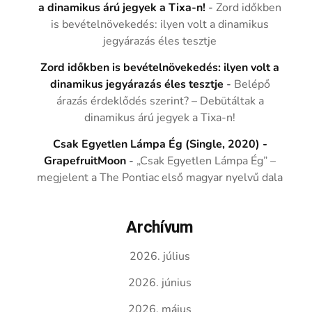
a dinamikus árú jegyek a Tixa-n!
-
Zord időkben
is bevételnövekedés: ilyen volt a dinamikus
jegyárazás éles tesztje
Zord időkben is bevételnövekedés: ilyen volt a
dinamikus jegyárazás éles tesztje
-
Belépő
árazás érdeklődés szerint? – Debütáltak a
dinamikus árú jegyek a Tixa-n!
Csak Egyetlen Lámpa Ég (Single, 2020) -
GrapefruitMoon
-
„Csak Egyetlen Lámpa Ég” –
megjelent a The Pontiac első magyar nyelvű dala
Archívum
2026. július
2026. június
2026. május