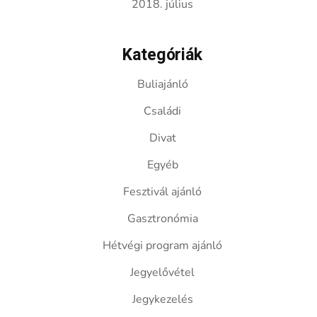
2018. július
Kategóriák
Buliajánló
Családi
Divat
Egyéb
Fesztivál ajánló
Gasztronómia
Hétvégi program ajánló
Jegyelővétel
Jegykezelés