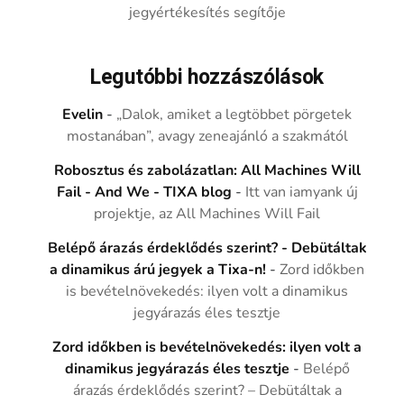
jegyértékesítés segítője
Legutóbbi hozzászólások
Evelin
-
„Dalok, amiket a legtöbbet pörgetek
mostanában”, avagy zeneajánló a szakmától
Robosztus és zabolázatlan: All Machines Will
Fail - And We - TIXA blog
-
Itt van iamyank új
projektje, az All Machines Will Fail
Belépő árazás érdeklődés szerint? - Debütáltak
a dinamikus árú jegyek a Tixa-n!
-
Zord időkben
is bevételnövekedés: ilyen volt a dinamikus
jegyárazás éles tesztje
Zord időkben is bevételnövekedés: ilyen volt a
dinamikus jegyárazás éles tesztje
-
Belépő
árazás érdeklődés szerint? – Debütáltak a