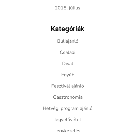
2018. július
Kategóriák
Buliajánló
Családi
Divat
Egyéb
Fesztivál ajánló
Gasztronómia
Hétvégi program ajánló
Jegyelővétel
Jegykezelés