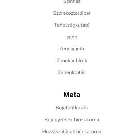
Színház
Szórakoztatóipar
Tehetségkutató
zene
Zeneajánló
Zenekar hírek
Zeneoktatás
Meta
Bejelentkezés
Bejegyzések hírcsatorna
Hozzászólások hírcsatorna