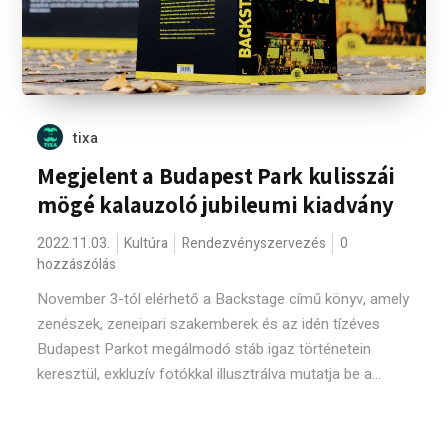
tixa
Megjelent a Budapest Park kulisszái
mögé kalauzoló jubileumi kiadvány
2022.11.03.
Kultúra
Rendezvényszervezés
0
hozzászólás
November 3-tól elérhető a Backstage című könyv, amely
zenészek, zeneipari szakemberek és az idén tízéves
Budapest Parkot megálmodó stáb igaz történetein
keresztül, exkluzív fotókkal illusztrálva mutatja be a...