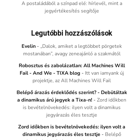
A postaládából a színpad elé: hírlevél, mint a
jegyértékesítés segítője
Legutóbbi hozzászólások
Evelin
-
„Dalok, amiket a legtöbbet pörgetek
mostanában”, avagy zeneajánló a szakmától
Robosztus és zabolázatlan: All Machines Will
Fail - And We - TIXA blog
-
Itt van iamyank új
projektje, az All Machines Will Fail
Belépő árazás érdeklődés szerint? - Debütáltak
a dinamikus árú jegyek a Tixa-n!
-
Zord időkben
is bevételnövekedés: ilyen volt a dinamikus
jegyárazás éles tesztje
Zord időkben is bevételnövekedés: ilyen volt a
dinamikus jegyárazás éles tesztje
-
Belépő