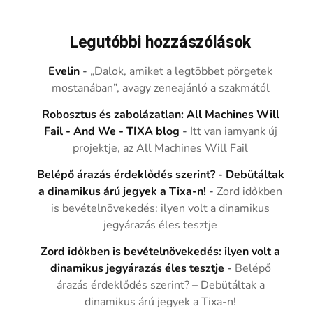
Legutóbbi hozzászólások
Evelin
-
„Dalok, amiket a legtöbbet pörgetek
mostanában”, avagy zeneajánló a szakmától
Robosztus és zabolázatlan: All Machines Will
Fail - And We - TIXA blog
-
Itt van iamyank új
projektje, az All Machines Will Fail
Belépő árazás érdeklődés szerint? - Debütáltak
a dinamikus árú jegyek a Tixa-n!
-
Zord időkben
is bevételnövekedés: ilyen volt a dinamikus
jegyárazás éles tesztje
Zord időkben is bevételnövekedés: ilyen volt a
dinamikus jegyárazás éles tesztje
-
Belépő
árazás érdeklődés szerint? – Debütáltak a
dinamikus árú jegyek a Tixa-n!