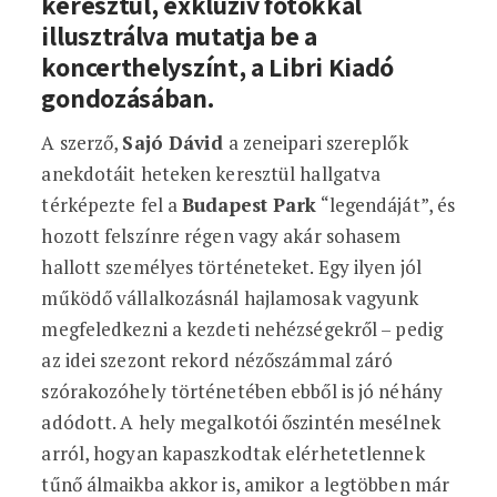
keresztül, exkluzív fotókkal
illusztrálva mutatja be a
koncerthelyszínt, a Libri Kiadó
gondozásában.
A szerző,
Sajó Dávid
a zeneipari szereplők
anekdotáit heteken keresztül hallgatva
térképezte fel a
Budapest Park
“legendáját”, és
hozott felszínre régen vagy akár sohasem
hallott személyes történeteket. Egy ilyen jól
működő vállalkozásnál hajlamosak vagyunk
megfeledkezni a kezdeti nehézségekről – pedig
az idei szezont rekord nézőszámmal záró
szórakozóhely történetében ebből is jó néhány
adódott. A hely megalkotói őszintén mesélnek
arról, hogyan kapaszkodtak elérhetetlennek
tűnő álmaikba akkor is, amikor a legtöbben már