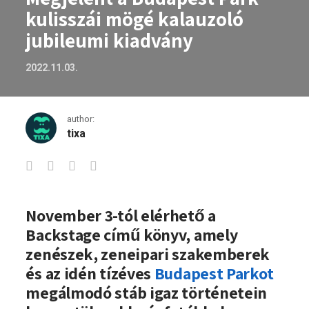
kulisszái mögé kalauzoló
jubileumi kiadvány
2022.11.03.
author:
tixa
Megjelent a Budapest Park kulisszái mö
November 3-tól elérhető a
Backstage című könyv, amely
zenészek, zeneipari szakemberek
és az idén tízéves
Budapest Parkot
megálmodó stáb igaz történetein