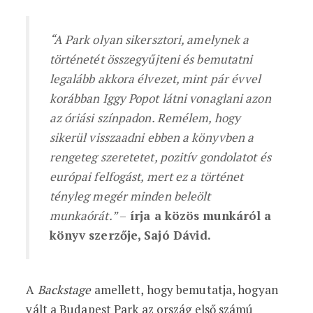
“A Park olyan sikersztori, amelynek a
történetét összegyűjteni és bemutatni
legalább akkora élvezet, mint pár évvel
korábban Iggy Popot látni vonaglani azon
az óriási színpadon. Remélem, hogy
sikerül visszaadni ebben a könyvben a
rengeteg szeretetet, pozitív gondolatot és
európai felfogást, mert ez a történet
tényleg megér minden beleölt
munkaórát.”
–
írja a közös munkáról a
könyv szerzője, Sajó Dávid.
A
Backstage
amellett, hogy bemutatja, hogyan
vált a Budapest Park az ország első számú