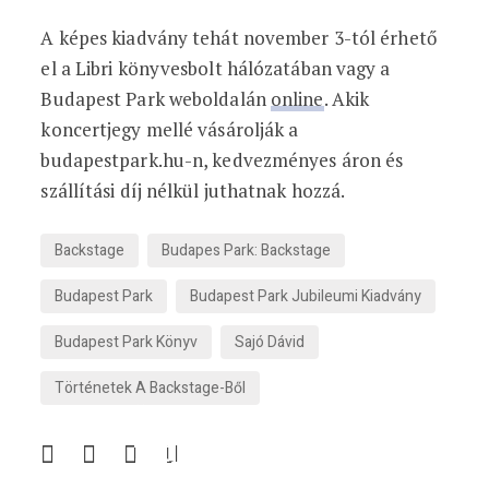
A képes kiadvány tehát november 3-tól érhető
el a Libri könyvesbolt hálózatában vagy a
Budapest Park weboldalán
online
. Akik
koncertjegy mellé vásárolják a
budapestpark.hu-n, kedvezményes áron és
szállítási díj nélkül juthatnak hozzá.
Backstage
Budapes Park: Backstage
Budapest Park
Budapest Park Jubileumi Kiadvány
Budapest Park Könyv
Sajó Dávid
Történetek A Backstage-Ből
Ötödik alkalommal
készül Rendezvény
ReStart
Megérkezett a