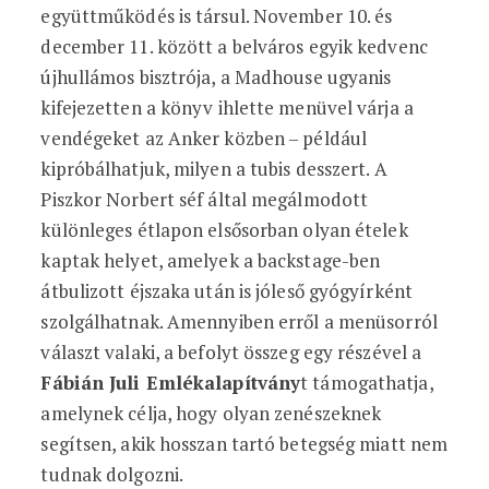
együttműködés is társul. November 10. és
december 11. között a belváros egyik kedvenc
újhullámos bisztrója, a Madhouse ugyanis
kifejezetten a könyv ihlette menüvel várja a
vendégeket az Anker közben – például
kipróbálhatjuk, milyen a tubis desszert. A
Piszkor Norbert séf által megálmodott
különleges étlapon elsősorban olyan ételek
kaptak helyet, amelyek a backstage-ben
átbulizott éjszaka után is jóleső gyógyírként
szolgálhatnak. Amennyiben erről a menüsorról
választ valaki, a befolyt összeg egy részével a
Fábián Juli Emlékalapítvány
t támogathatja,
amelynek célja, hogy olyan zenészeknek
segítsen, akik hosszan tartó betegség miatt nem
tudnak dolgozni.