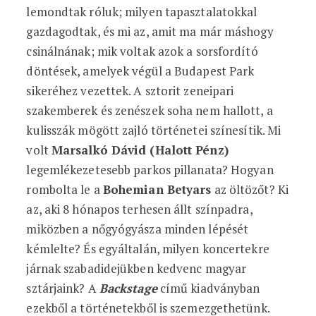
lemondtak róluk; milyen tapasztalatokkal
gazdagodtak, és mi az, amit ma már máshogy
csinálnának; mik voltak azok a sorsfordító
döntések, amelyek végül a Budapest Park
sikeréhez vezettek. A sztorit zeneipari
szakemberek és zenészek soha nem hallott, a
kulisszák mögött zajló történetei színesítik. Mi
volt
Marsalkó Dávid (Halott Pénz)
legemlékezetesebb parkos pillanata? Hogyan
rombolta le a
Bohemian Betyars
az öltözőt? Ki
az, aki 8 hónapos terhesen állt színpadra,
miközben a nőgyógyásza minden lépését
kémlelte? És egyáltalán, milyen koncertekre
járnak szabadidejükben kedvenc magyar
sztárjaink? A
Backstage
című kiadványban
ezekből a történetekből is szemezgethetünk.