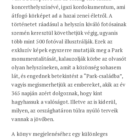
koncerthelyszínévé, igazi kordokumentum, ami
átfogó körképet ad a hazai zenei életről. A
történetet ráadásul a helyszín kiváló fotósainak
szemén keresztül követhetjük végig, ugyanis
több mint 500 fotóval illusztrálják. Ezek az
exkluzív képek egyszerre mutatják meg a Park
monumentalitását, kalauzolják körbe az olvasót
olyan helyszíneken, amit a közönség sohasem
lát, és engednek betekintést a “Park-családba”,
vagyis megismerhetjük az embereket, akik az év
365 napján azért dolgoznak, hogy kint
hagyhassuk a valóságot. Illetve az is kiderül,
milyen, az országhatáron túlra nyúló terveik
vannak a jövőben.
A könyv megjelenéséhez egy különleges