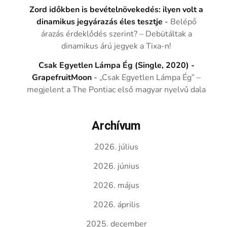
Zord időkben is bevételnövekedés: ilyen volt a
dinamikus jegyárazás éles tesztje
-
Belépő
árazás érdeklődés szerint? – Debütáltak a
dinamikus árú jegyek a Tixa-n!
Csak Egyetlen Lámpa Ég (Single, 2020) -
GrapefruitMoon
-
„Csak Egyetlen Lámpa Ég” –
megjelent a The Pontiac első magyar nyelvű dala
Archívum
2026. július
2026. június
2026. május
2026. április
2025. december