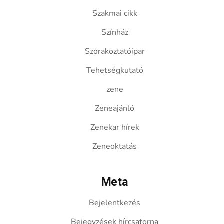
Szakmai cikk
Színház
Szórakoztatóipar
Tehetségkutató
zene
Zeneajánló
Zenekar hírek
Zeneoktatás
Meta
Bejelentkezés
Bejegyzések hírcsatorna