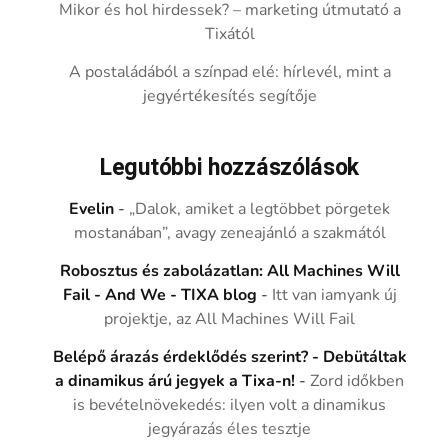
Mikor és hol hirdessek? – marketing útmutató a
Tixától
A postaládából a színpad elé: hírlevél, mint a
jegyértékesítés segítője
Legutóbbi hozzászólások
Evelin
-
„Dalok, amiket a legtöbbet pörgetek
mostanában”, avagy zeneajánló a szakmától
Robosztus és zabolázatlan: All Machines Will
Fail - And We - TIXA blog
-
Itt van iamyank új
projektje, az All Machines Will Fail
Belépő árazás érdeklődés szerint? - Debütáltak
a dinamikus árú jegyek a Tixa-n!
-
Zord időkben
is bevételnövekedés: ilyen volt a dinamikus
jegyárazás éles tesztje