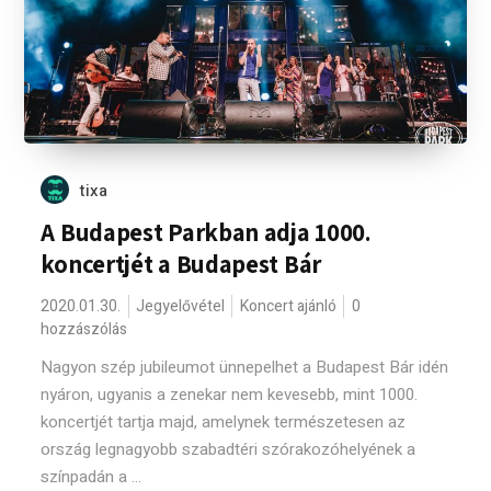
tixa
A Budapest Parkban adja 1000.
koncertjét a Budapest Bár
2020.01.30.
Jegyelővétel
Koncert ajánló
0
hozzászólás
Nagyon szép jubileumot ünnepelhet a Budapest Bár idén
nyáron, ugyanis a zenekar nem kevesebb, mint 1000.
koncertjét tartja majd, amelynek természetesen az
ország legnagyobb szabadtéri szórakozóhelyének a
színpadán a ...