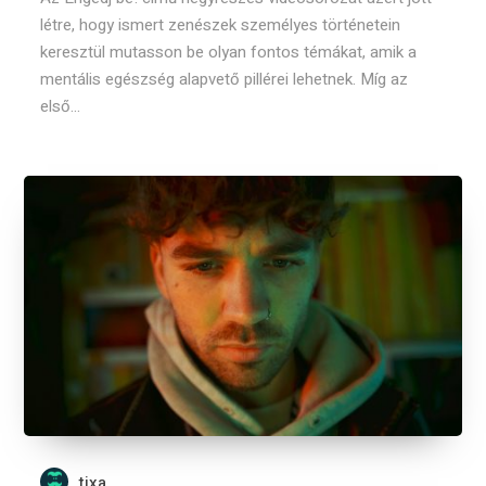
létre, hogy ismert zenészek személyes történetein
keresztül mutasson be olyan fontos témákat, amik a
mentális egészség alapvető pillérei lehetnek. Míg az
első...
tixa