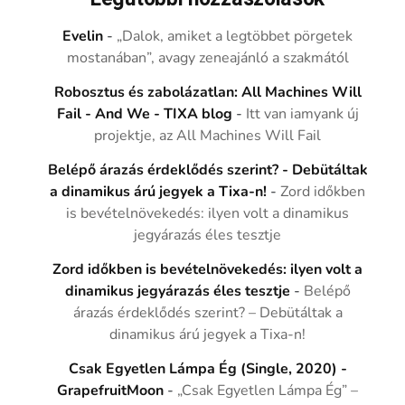
Evelin
-
„Dalok, amiket a legtöbbet pörgetek
mostanában”, avagy zeneajánló a szakmától
Robosztus és zabolázatlan: All Machines Will
Fail - And We - TIXA blog
-
Itt van iamyank új
projektje, az All Machines Will Fail
Belépő árazás érdeklődés szerint? - Debütáltak
a dinamikus árú jegyek a Tixa-n!
-
Zord időkben
is bevételnövekedés: ilyen volt a dinamikus
jegyárazás éles tesztje
Zord időkben is bevételnövekedés: ilyen volt a
dinamikus jegyárazás éles tesztje
-
Belépő
árazás érdeklődés szerint? – Debütáltak a
dinamikus árú jegyek a Tixa-n!
Csak Egyetlen Lámpa Ég (Single, 2020) -
GrapefruitMoon
-
„Csak Egyetlen Lámpa Ég” –