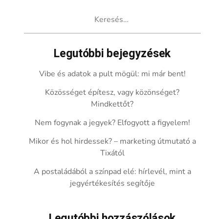
Keresés:
Legutóbbi bejegyzések
Vibe és adatok a pult mögül: mi már bent!
Közösséget építesz, vagy közönséget?
Mindkettőt?
Nem fogynak a jegyek? Elfogyott a figyelem!
Mikor és hol hirdessek? – marketing útmutató a
Tixától
A postaládából a színpad elé: hírlevél, mint a
jegyértékesítés segítője
Legutóbbi hozzászólások