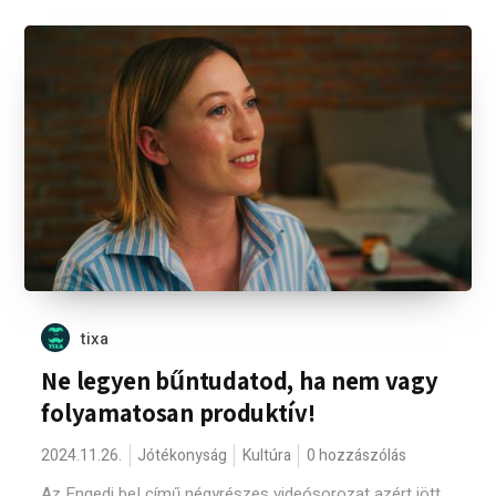
tixa
Ne legyen bűntudatod, ha nem vagy
folyamatosan produktív!
2024.11.26.
Jótékonyság
Kultúra
0 hozzászólás
Az Engedj be! című négyrészes videósorozat azért jött