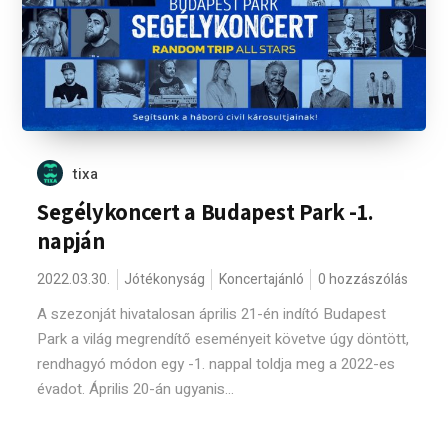
tixa
Segélykoncert a Budapest Park -1.
napján
2022.03.30.
Jótékonyság
Koncertajánló
0 hozzászólás
A szezonját hivatalosan április 21-én indító Budapest
Park a világ megrendítő eseményeit követve úgy döntött,
rendhagyó módon egy -1. nappal toldja meg a 2022-es
évadot. Április 20-án ugyanis...