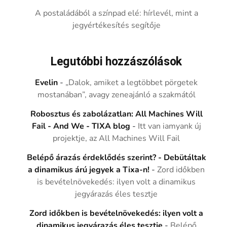
A postaládából a színpad elé: hírlevél, mint a
jegyértékesítés segítője
Legutóbbi hozzászólások
Evelin
-
„Dalok, amiket a legtöbbet pörgetek
mostanában”, avagy zeneajánló a szakmától
Robosztus és zabolázatlan: All Machines Will
Fail - And We - TIXA blog
-
Itt van iamyank új
projektje, az All Machines Will Fail
Belépő árazás érdeklődés szerint? - Debütáltak
a dinamikus árú jegyek a Tixa-n!
-
Zord időkben
is bevételnövekedés: ilyen volt a dinamikus
jegyárazás éles tesztje
Zord időkben is bevételnövekedés: ilyen volt a
dinamikus jegyárazás éles tesztje
-
Belépő