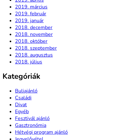
2019. március
2019. február
2019. január
2018. december
2018. november
2018. október
2018. szeptember
2018. augusztus
2018. július
Kategóriák
Buliajánló
Családi
Divat
Egyéb
Fesztivál ajánló
Gasztronómia
Hétvégi program ajánló
Jegyelővétel