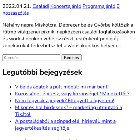
2022.04.21.
Családi
Koncertajánló
Programajánló
0
hozzászólás
Néhány napra Miskolcra, Debrecenbe és Győrbe költözik a
Ritmo világzenei piknik: napközben családi foglalkozásokon
és workshopokon vehetsz részt, esténként pedig új
zenekarokat fedezhetsz fel a város ikonikus helyein...
Keresés:
Legutóbbi bejegyzések
Vibe és adatok a pult mögül: mi már bent!
Közösséget építesz, vagy közönséget? Mindkettőt?
Nem fogynak a jegyek? Elfogyott a figyelem!
Mikor és hol hirdessek? – marketing útmutató a
Tixától
A postaládából a színpad elé: hírlevél, mint a
jegyértékesítés segítője