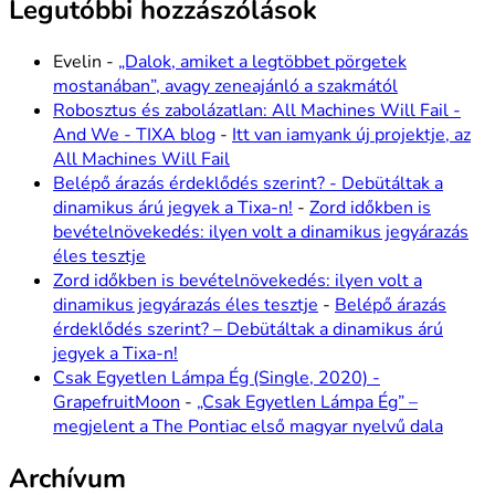
Legutóbbi hozzászólások
Evelin
-
„Dalok, amiket a legtöbbet pörgetek
mostanában”, avagy zeneajánló a szakmától
Robosztus és zabolázatlan: All Machines Will Fail -
And We - TIXA blog
-
Itt van iamyank új projektje, az
All Machines Will Fail
Belépő árazás érdeklődés szerint? - Debütáltak a
dinamikus árú jegyek a Tixa-n!
-
Zord időkben is
bevételnövekedés: ilyen volt a dinamikus jegyárazás
éles tesztje
Zord időkben is bevételnövekedés: ilyen volt a
dinamikus jegyárazás éles tesztje
-
Belépő árazás
érdeklődés szerint? – Debütáltak a dinamikus árú
jegyek a Tixa-n!
Csak Egyetlen Lámpa Ég (Single, 2020) -
GrapefruitMoon
-
„Csak Egyetlen Lámpa Ég” –
megjelent a The Pontiac első magyar nyelvű dala
Archívum