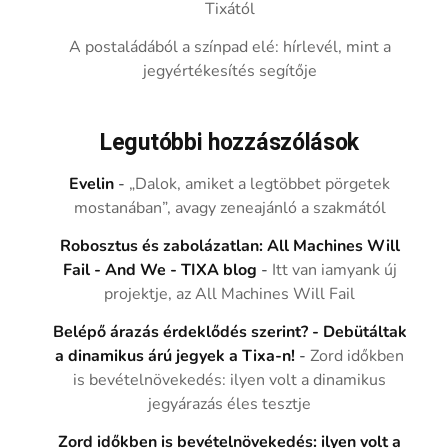
Tixától
A postaládából a színpad elé: hírlevél, mint a
jegyértékesítés segítője
Legutóbbi hozzászólások
Evelin
-
„Dalok, amiket a legtöbbet pörgetek
mostanában”, avagy zeneajánló a szakmától
Robosztus és zabolázatlan: All Machines Will
Fail - And We - TIXA blog
-
Itt van iamyank új
projektje, az All Machines Will Fail
Belépő árazás érdeklődés szerint? - Debütáltak
a dinamikus árú jegyek a Tixa-n!
-
Zord időkben
is bevételnövekedés: ilyen volt a dinamikus
jegyárazás éles tesztje
Zord időkben is bevételnövekedés: ilyen volt a