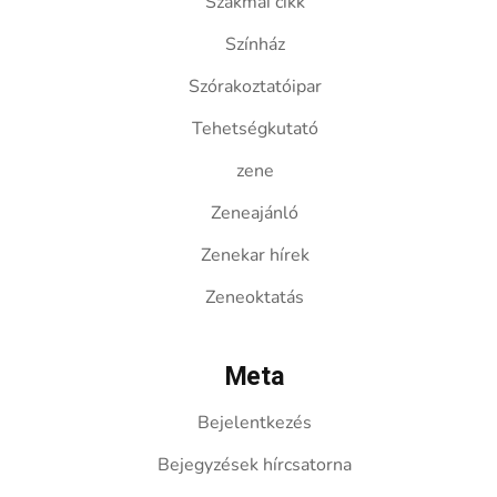
Szakmai cikk
Színház
Szórakoztatóipar
Tehetségkutató
zene
Zeneajánló
Zenekar hírek
Zeneoktatás
Meta
Bejelentkezés
Bejegyzések hírcsatorna