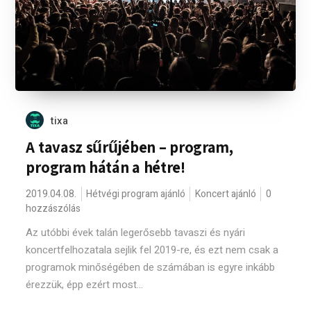
tixa
A tavasz sűrűjében – program,
program hátán a hétre!
2019.04.08.
Hétvégi program ajánló
Koncert ajánló
0
hozzászólás
Az utóbbi évek talán legerősebb tavaszi és nyári
koncertfelhozatala sejlik fel 2019-re, és ezt nem csak a
programok minőségében de számában is egyre inkább
érezzük, épp ezért most...