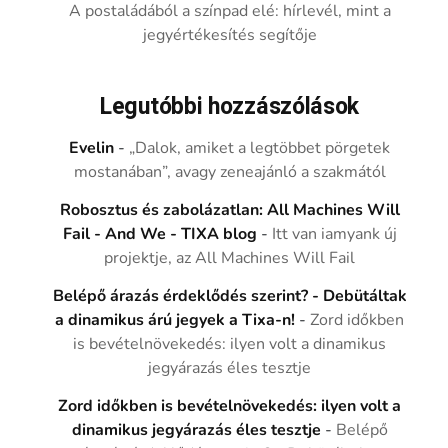
A postaládából a színpad elé: hírlevél, mint a
jegyértékesítés segítője
Legutóbbi hozzászólások
Evelin
-
„Dalok, amiket a legtöbbet pörgetek
mostanában”, avagy zeneajánló a szakmától
Robosztus és zabolázatlan: All Machines Will
Fail - And We - TIXA blog
-
Itt van iamyank új
projektje, az All Machines Will Fail
Belépő árazás érdeklődés szerint? - Debütáltak
a dinamikus árú jegyek a Tixa-n!
-
Zord időkben
is bevételnövekedés: ilyen volt a dinamikus
jegyárazás éles tesztje
Zord időkben is bevételnövekedés: ilyen volt a
dinamikus jegyárazás éles tesztje
-
Belépő