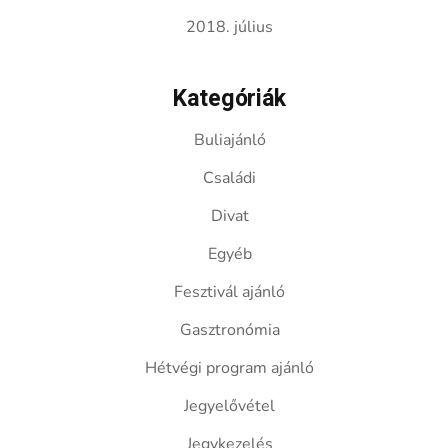
2018. július
Kategóriák
Buliajánló
Családi
Divat
Egyéb
Fesztivál ajánló
Gasztronómia
Hétvégi program ajánló
Jegyelővétel
Jegykezelés