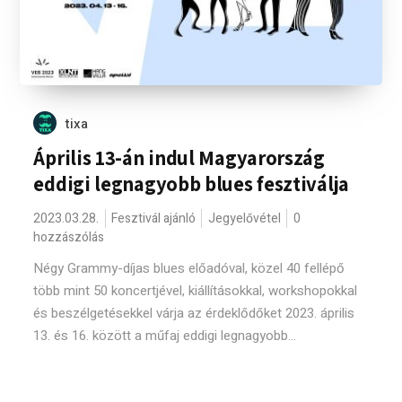
tixa
Április 13-án indul Magyarország
eddigi legnagyobb blues fesztiválja
2023.03.28.
Fesztivál ajánló
Jegyelővétel
0
hozzászólás
Négy Grammy-díjas blues előadóval, közel 40 fellépő
több mint 50 koncertjével, kiállításokkal, workshopokkal
és beszélgetésekkel várja az érdeklődőket 2023. április
13. és 16. között a műfaj eddigi legnagyobb...