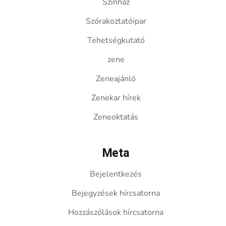
Színház
Szórakoztatóipar
Tehetségkutató
zene
Zeneajánló
Zenekar hírek
Zeneoktatás
Meta
Bejelentkezés
Bejegyzések hírcsatorna
Hozzászólások hírcsatorna