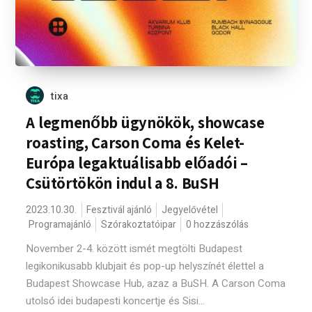
tixa
A legmenőbb ügynökök, showcase
roasting, Carson Coma és Kelet-
Európa legaktuálisabb előadói –
Csütörtökön indul a 8. BuSH
2023.10.30.
Fesztivál ajánló
Jegyelővétel
Programajánló
Szórakoztatóipar
0 hozzászólás
November 2-4. között ismét megtölti Budapest
legikonikusabb klubjait és pop-up helyszínét élettel a
Budapest Showcase Hub, azaz a BuSH. A Carson Coma
utolsó idei budapesti koncertje és Sisi...