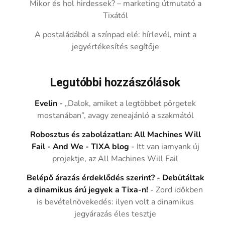
Mikor és hol hirdessek? – marketing útmutató a
Tixától
A postaládából a színpad elé: hírlevél, mint a
jegyértékesítés segítője
Legutóbbi hozzászólások
Evelin
-
„Dalok, amiket a legtöbbet pörgetek
mostanában”, avagy zeneajánló a szakmától
Robosztus és zabolázatlan: All Machines Will
Fail - And We - TIXA blog
-
Itt van iamyank új
projektje, az All Machines Will Fail
Belépő árazás érdeklődés szerint? - Debütáltak
a dinamikus árú jegyek a Tixa-n!
-
Zord időkben
is bevételnövekedés: ilyen volt a dinamikus
jegyárazás éles tesztje