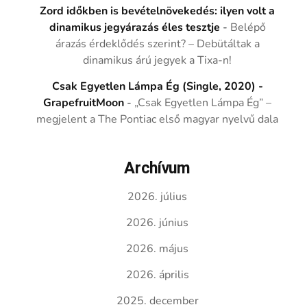
Zord időkben is bevételnövekedés: ilyen volt a
dinamikus jegyárazás éles tesztje
-
Belépő
árazás érdeklődés szerint? – Debütáltak a
dinamikus árú jegyek a Tixa-n!
Csak Egyetlen Lámpa Ég (Single, 2020) -
GrapefruitMoon
-
„Csak Egyetlen Lámpa Ég” –
megjelent a The Pontiac első magyar nyelvű dala
Archívum
2026. július
2026. június
2026. május
2026. április
2025. december