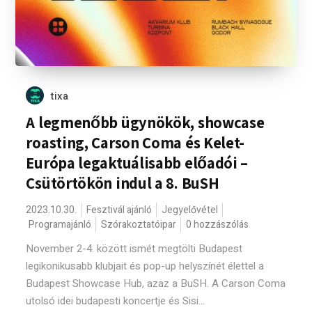
tixa
A legmenőbb ügynökök, showcase
roasting, Carson Coma és Kelet-
Európa legaktuálisabb előadói –
Csütörtökön indul a 8. BuSH
2023.10.30.
Fesztivál ajánló
Jegyelővétel
Programajánló
Szórakoztatóipar
0 hozzászólás
November 2-4. között ismét megtölti Budapest
legikonikusabb klubjait és pop-up helyszínét élettel a
Budapest Showcase Hub, azaz a BuSH. A Carson Coma
utolsó idei budapesti koncertje és Sisi...