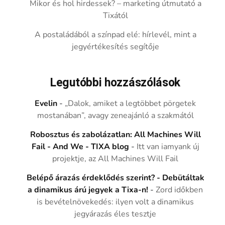
Mikor és hol hirdessek? – marketing útmutató a
Tixától
A postaládából a színpad elé: hírlevél, mint a
jegyértékesítés segítője
Legutóbbi hozzászólások
Evelin
-
„Dalok, amiket a legtöbbet pörgetek
mostanában”, avagy zeneajánló a szakmától
Robosztus és zabolázatlan: All Machines Will
Fail - And We - TIXA blog
-
Itt van iamyank új
projektje, az All Machines Will Fail
Belépő árazás érdeklődés szerint? - Debütáltak
a dinamikus árú jegyek a Tixa-n!
-
Zord időkben
is bevételnövekedés: ilyen volt a dinamikus
jegyárazás éles tesztje