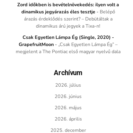
Zord időkben is bevételnövekedés: ilyen volt a
dinamikus jegyárazás éles tesztje
-
Belépő
árazás érdeklődés szerint? – Debütáltak a
dinamikus árú jegyek a Tixa-n!
Csak Egyetlen Lámpa Ég (Single, 2020) -
GrapefruitMoon
-
„Csak Egyetlen Lámpa Ég” –
megjelent a The Pontiac első magyar nyelvű dala
Archívum
2026. július
2026. június
2026. május
2026. április
2025. december