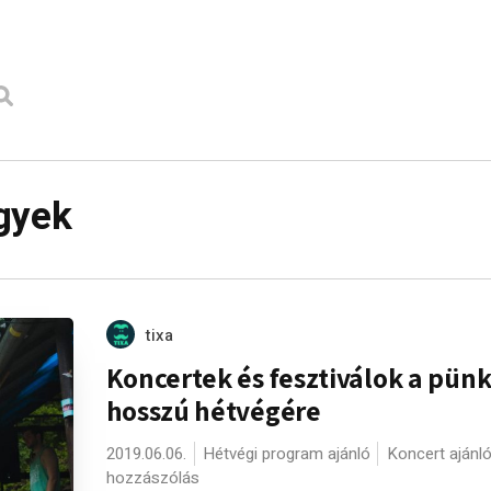
gyek
tixa
Koncertek és fesztiválok a pünk
hosszú hétvégére
2019.06.06.
Hétvégi program ajánló
Koncert ajánl
hozzászólás