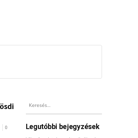
Keresés:
ösdi
Legutóbbi bejegyzések
ó
0