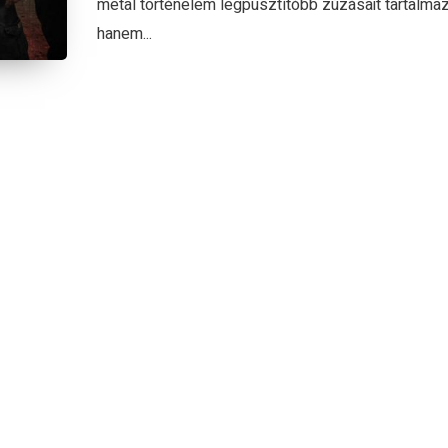
metal történelem legpusztítóbb zúzásait tartalmaz
hanem...