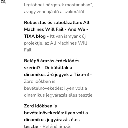
za,
legtöbbet pörgetek mostanában”,
avagy zeneajánló a szakmától
Robosztus és zabolázatlan: All
Machines Will Fail - And We -
TIXA blog
-
Itt van iamyank új
projektje, az All Machines Will
Fail
Belépő árazás érdeklődés
szerint? - Debütáltak a
dinamikus árú jegyek a Tixa-n!
-
Zord időkben is
bevételnövekedés: ilyen volt a
dinamikus jegyárazás éles tesztje
Zord időkben is
bevételnövekedés: ilyen volt a
dinamikus jegyárazás éles
tesztje
-
Belépő árazás