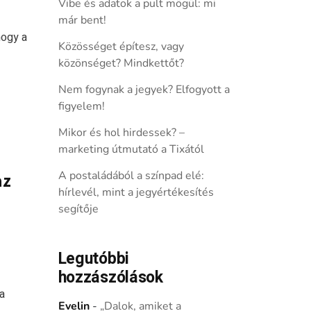
Vibe és adatok a pult mögül: mi
már bent!
hogy a
Közösséget építesz, vagy
közönséget? Mindkettőt?
Nem fogynak a jegyek? Elfogyott a
figyelem!
Mikor és hol hirdessek? –
marketing útmutató a Tixától
A postaládából a színpad elé:
az
hírlevél, mint a jegyértékesítés
segítője
Legutóbbi
hozzászólások
a
Evelin
-
„Dalok, amiket a