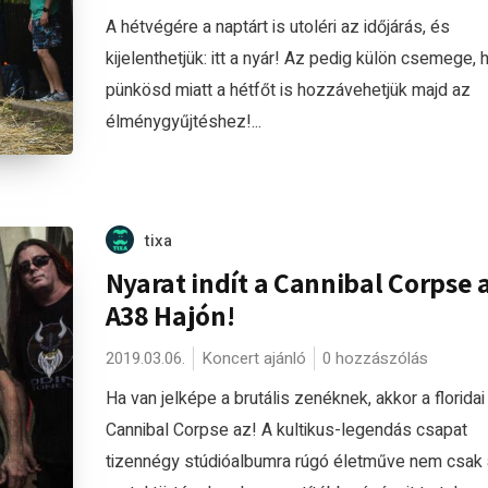
A hétvégére a naptárt is utoléri az időjárás, és
kijelenthetjük: itt a nyár! Az pedig külön csemege, 
pünkösd miatt a hétfőt is hozzávehetjük majd az
élménygyűjtéshez!...
tixa
Nyarat indít a Cannibal Corpse 
A38 Hajón!
2019.03.06.
Koncert ajánló
0 hozzászólás
Ha van jelképe a brutális zenéknek, akkor a floridai
Cannibal Corpse az! A kultikus-legendás csapat
tizennégy stúdióalbumra rúgó életműve nem csak 