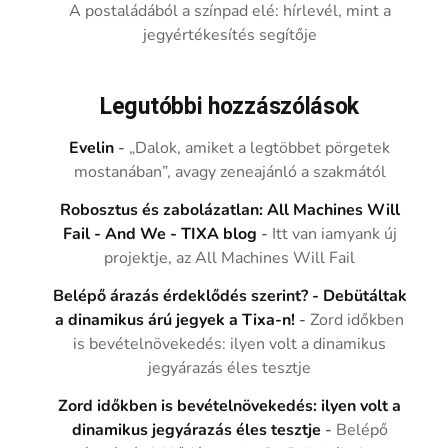
A postaládából a színpad elé: hírlevél, mint a
jegyértékesítés segítője
Legutóbbi hozzászólások
Evelin
-
„Dalok, amiket a legtöbbet pörgetek
mostanában”, avagy zeneajánló a szakmától
Robosztus és zabolázatlan: All Machines Will
Fail - And We - TIXA blog
-
Itt van iamyank új
projektje, az All Machines Will Fail
Belépő árazás érdeklődés szerint? - Debütáltak
a dinamikus árú jegyek a Tixa-n!
-
Zord időkben
is bevételnövekedés: ilyen volt a dinamikus
jegyárazás éles tesztje
Zord időkben is bevételnövekedés: ilyen volt a
dinamikus jegyárazás éles tesztje
-
Belépő