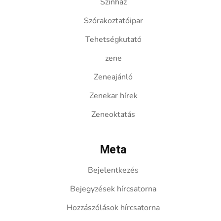
Színház
Szórakoztatóipar
Tehetségkutató
zene
Zeneajánló
Zenekar hírek
Zeneoktatás
Meta
Bejelentkezés
Bejegyzések hírcsatorna
Hozzászólások hírcsatorna