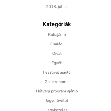
2018. július
Kategóriák
Buliajánló
Családi
Divat
Egyéb
Fesztivál ajánló
Gasztronómia
Hétvégi program ajánló
Jegyelővétel
Jegykezelés