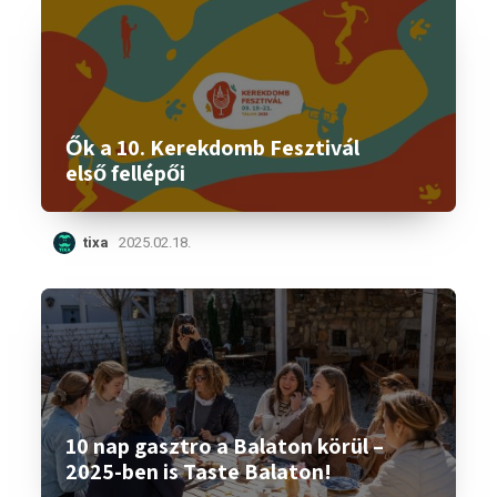
Ők a 10. Kerekdomb Fesztivál
első fellépői
tixa
2025.02.18.
10 nap gasztro a Balaton körül –
2025-ben is Taste Balaton!