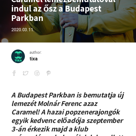
indul az ősz a Budapest
Parkban
2020.03.11.
author:
tixa
Caramel lemezbemutatóval indul az ős
A Budapest Parkban is bemutatja új
lemezét Molnár Ferenc azaz
Caramel! A hazai popzenerajongók
egyik kedvenc előadója szeptember
3-án érkezik majd a klub