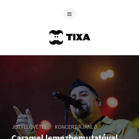
JEGYELŐVÉTEL
KONCERT AJÁNLÓ
Caramel lemezbemutatóval