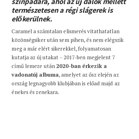
színpadára, ahol az új dalok mellett
természetesen a régi slágerek is
előkerülnek.
Caramel a számtalan elismerés vitathatatlan
közönségsiker után sem pihen, és nem elégszik
meg a már elért sikerekkel, folyamatosan
kutatja az új utakat – 2017-ben megjelent 7
című lemeze után
2020-ban érkezik a
vadonatúj albuma
, amelyet az ősz elején az
ország legnagyobb klubjában is előad majd az
énekes és zenekara.