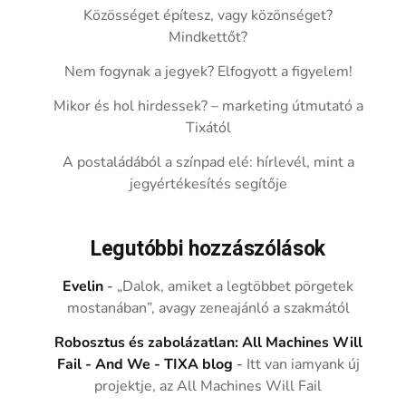
Közösséget építesz, vagy közönséget?
Mindkettőt?
Nem fogynak a jegyek? Elfogyott a figyelem!
Mikor és hol hirdessek? – marketing útmutató a
Tixától
A postaládából a színpad elé: hírlevél, mint a
jegyértékesítés segítője
Legutóbbi hozzászólások
Evelin
-
„Dalok, amiket a legtöbbet pörgetek
mostanában”, avagy zeneajánló a szakmától
Robosztus és zabolázatlan: All Machines Will
Fail - And We - TIXA blog
-
Itt van iamyank új
projektje, az All Machines Will Fail