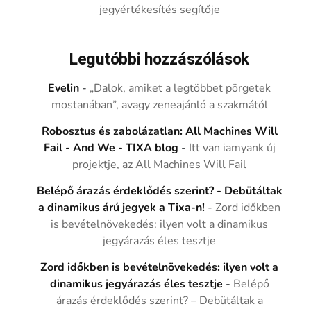
jegyértékesítés segítője
Legutóbbi hozzászólások
Evelin
-
„Dalok, amiket a legtöbbet pörgetek
mostanában”, avagy zeneajánló a szakmától
Robosztus és zabolázatlan: All Machines Will
Fail - And We - TIXA blog
-
Itt van iamyank új
projektje, az All Machines Will Fail
Belépő árazás érdeklődés szerint? - Debütáltak
a dinamikus árú jegyek a Tixa-n!
-
Zord időkben
is bevételnövekedés: ilyen volt a dinamikus
jegyárazás éles tesztje
Zord időkben is bevételnövekedés: ilyen volt a
dinamikus jegyárazás éles tesztje
-
Belépő
árazás érdeklődés szerint? – Debütáltak a