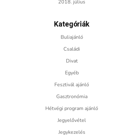
2018. július
Kategóriák
Buliajánló
Családi
Divat
Egyéb
Fesztivál ajánló
Gasztronómia
Hétvégi program ajánló
Jegyelővétel
Jegykezelés