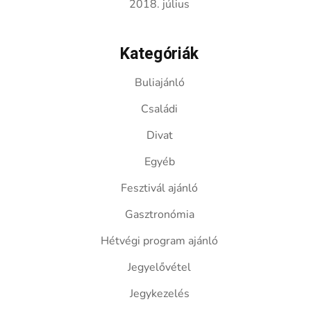
2018. július
Kategóriák
Buliajánló
Családi
Divat
Egyéb
Fesztivál ajánló
Gasztronómia
Hétvégi program ajánló
Jegyelővétel
Jegykezelés