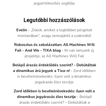
jegyértékesítés segítője
Legutóbbi hozzászólások
Evelin
-
„Dalok, amiket a legtöbbet pörgetek
mostanában”, avagy zeneajánló a szakmától
Robosztus és zabolázatlan: All Machines Will
Fail - And We - TIXA blog
-
Itt van iamyank új
projektje, az All Machines Will Fail
Belépő árazás érdeklődés szerint? - Debütáltak
a dinamikus árú jegyek a Tixa-n!
-
Zord időkben
is bevételnövekedés: ilyen volt a dinamikus
jegyárazás éles tesztje
Zord időkben is bevételnövekedés: ilyen volt a
dinamikus jegyárazás éles tesztje
-
Belépő
árazás érdeklődés szerint? – Debütáltak a