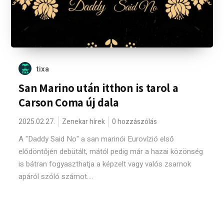
tixa
San Marino után itthon is tarol a
Carson Coma új dala
2025.02.27.
Zenekar hírek
0 hozzászólás
A "Daddy Said No" a san marinói Eurovízió első
elődöntőjén debütált, mától pedig már a hazai közönség
is bátran fogyaszthatja a képzelt vagy valós zsarnok
apáról szóló számot....