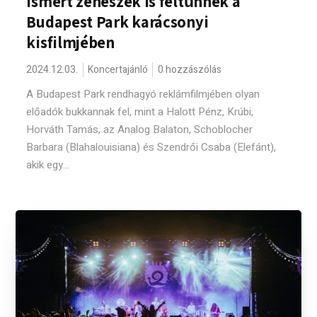
Ismert zenészek is feltűnnek a
Budapest Park karácsonyi
kisfilmjében
2024.12.03.
Koncertajánló
0 hozzászólás
A Budapest Park rendhagyó reklámfilmjében olyan
előadók bukkannak fel, mint a Halott Pénz, Krúbi,
Horváth Tamás, az Analog Balaton, Schoblocher
Barbara (Blahalouisiana) és Szendrői Csaba (Elefánt),
akik egy...