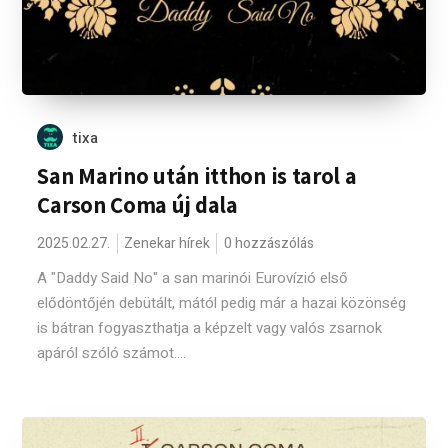
tixa
San Marino után itthon is tarol a
Carson Coma új dala
2025.02.27.
Zenekar hírek
0 hozzászólás
A "Daddy Said No" a san marinói Eurovízió első
elődöntőjén debütált, mától pedig már a hazai közönség
is bátran fogyaszthatja a képzelt vagy valós zsarnok
apáról szóló számot....