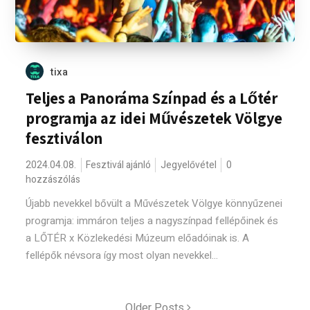
tixa
Teljes a Panoráma Színpad és a Lőtér
programja az idei Művészetek Völgye
fesztiválon
2024.04.08.
Fesztivál ajánló
Jegyelővétel
0
hozzászólás
Újabb nevekkel bővült a Művészetek Völgye könnyűzenei
programja: immáron teljes a nagyszínpad fellépőinek és
a LŐTÉR x Közlekedési Múzeum előadóinak is. A
fellépők névsora így most olyan nevekkel...
Older Posts