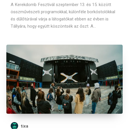
A Kerekdomb Fesztivál szeptember 13. és 15. között
összművészeti programokkal, különféle borkóstolókkal
és dűlőtúrával várja a látogatókat ebben az évben is
Tállyára, hogy együtt köszöntsék az őszt. A...
tixa