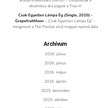
árazás érdeklődés szerint? – Debütáltak a
dinamikus árú jegyek a Tixa-n!
Csak Egyetlen Lámpa Ég (Single, 2020) -
GrapefruitMoon
-
„Csak Egyetlen Lámpa Ég” –
megjelent a The Pontiac első magyar nyelvű dala
Archívum
2026. július
2026. június
2026. május
2026. április
2025. december
2025. október