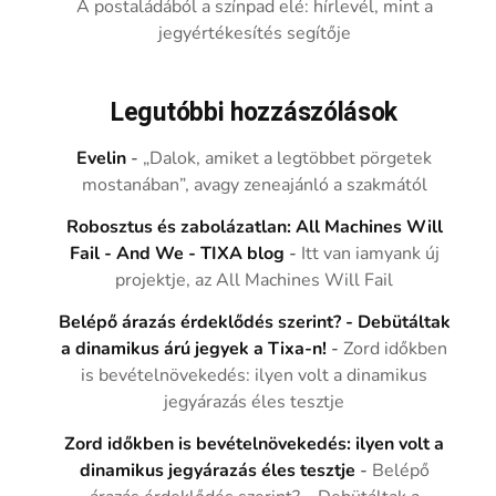
A postaládából a színpad elé: hírlevél, mint a
jegyértékesítés segítője
Legutóbbi hozzászólások
Evelin
-
„Dalok, amiket a legtöbbet pörgetek
mostanában”, avagy zeneajánló a szakmától
Robosztus és zabolázatlan: All Machines Will
Fail - And We - TIXA blog
-
Itt van iamyank új
projektje, az All Machines Will Fail
Belépő árazás érdeklődés szerint? - Debütáltak
a dinamikus árú jegyek a Tixa-n!
-
Zord időkben
is bevételnövekedés: ilyen volt a dinamikus
jegyárazás éles tesztje
Zord időkben is bevételnövekedés: ilyen volt a
dinamikus jegyárazás éles tesztje
-
Belépő