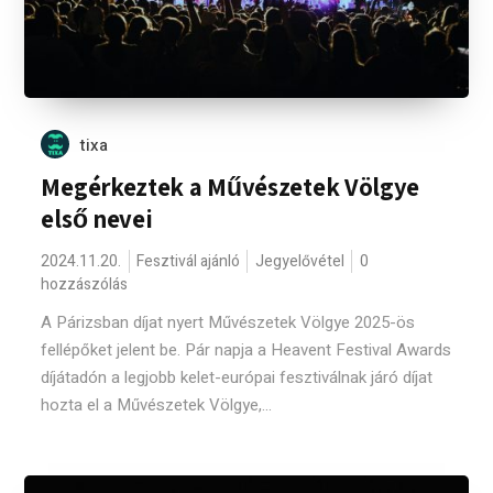
tixa
Megérkeztek a Művészetek Völgye
első nevei
2024.11.20.
Fesztivál ajánló
Jegyelővétel
0
hozzászólás
A Párizsban díjat nyert Művészetek Völgye 2025-ös
fellépőket jelent be. Pár napja a Heavent Festival Awards
díjátadón a legjobb kelet-európai fesztiválnak járó díjat
hozta el a Művészetek Völgye,...