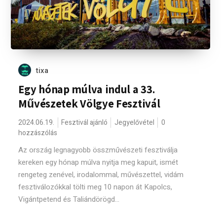
tixa
Egy hónap múlva indul a 33.
Művészetek Völgye Fesztivál
2024.06.19.
Fesztivál ajánló
Jegyelővétel
0
hozzászólás
Az ország legnagyobb összművészeti fesztiválja
kereken egy hónap múlva nyitja meg kapuit, ismét
rengeteg zenével, irodalommal, művészettel, vidám
fesztiválozókkal tölti meg 10 napon át Kapolcs,
Vigántpetend és Taliándörögd...