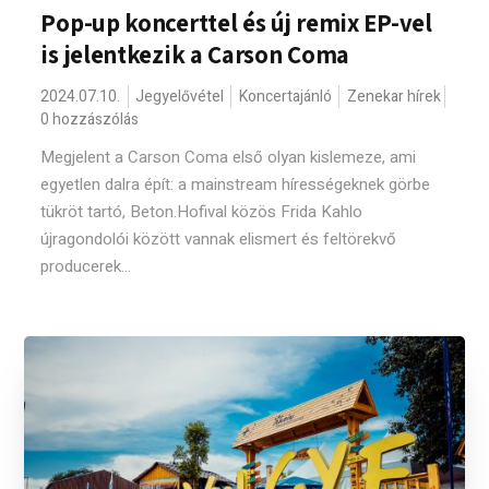
Pop-up koncerttel és új remix EP-vel
is jelentkezik a Carson Coma
2024.07.10.
Jegyelővétel
Koncertajánló
Zenekar hírek
0 hozzászólás
Megjelent a Carson Coma első olyan kislemeze, ami
egyetlen dalra épít: a mainstream hírességeknek görbe
tükröt tartó, Beton.Hofival közös Frida Kahlo
újragondolói között vannak elismert és feltörekvő
producerek...