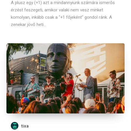
A plusz egy (+1) azt a mindannyiunk számára ismerős
érzést feszegeti, amikor valaki nem vesz minket
komolyan, inkább csak a "+1 főjeként" gondol ránk. A
zenekar jövő heti...
tixa