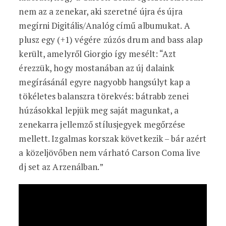
nem az a zenekar, aki szeretné újra és újra
megírni Digitális/Analóg című albumukat. A
plusz egy (+1) végére zúzós drum and bass alap
került, amelyről Giorgio így mesélt: “Azt
érezzük, hogy mostanában az új dalaink
megírásánál egyre nagyobb hangsúlyt kap a
tökéletes balanszra törekvés: bátrabb zenei
húzásokkal lepjük meg saját magunkat, a
zenekarra jellemző stílusjegyek megőrzése
mellett. Izgalmas korszak következik – bár azért
a közeljövőben nem várható Carson Coma live
dj set az Arzenálban.”