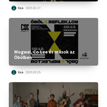
tixa
2025.02.27.
Mogwai, Co Lee és mások az
Öbölben
tixa
2025.02.25.