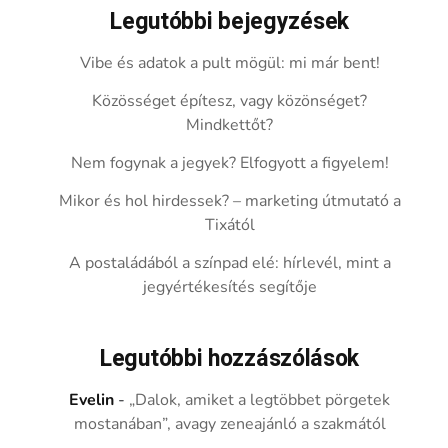
Legutóbbi bejegyzések
Vibe és adatok a pult mögül: mi már bent!
Közösséget építesz, vagy közönséget?
Mindkettőt?
Nem fogynak a jegyek? Elfogyott a figyelem!
Mikor és hol hirdessek? – marketing útmutató a
Tixától
A postaládából a színpad elé: hírlevél, mint a
jegyértékesítés segítője
Legutóbbi hozzászólások
Evelin
-
„Dalok, amiket a legtöbbet pörgetek
mostanában”, avagy zeneajánló a szakmától