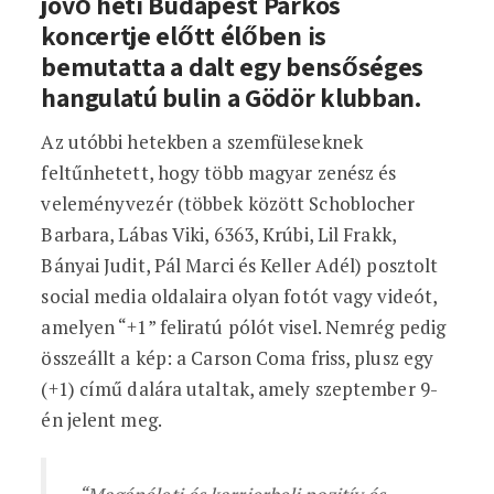
jövő heti Budapest Parkos
koncertje előtt élőben is
bemutatta a dalt egy bensőséges
hangulatú bulin a Gödör klubban.
Az utóbbi hetekben a szemfüleseknek
feltűnhetett, hogy több magyar zenész és
veleményvezér (többek között Schoblocher
Barbara, Lábas Viki, 6363, Krúbi, Lil Frakk,
Bányai Judit, Pál Marci és Keller Adél) posztolt
social media oldalaira olyan fotót vagy videót,
amelyen “+1” feliratú pólót visel. Nemrég pedig
összeállt a kép: a Carson Coma friss, plusz egy
(+1) című dalára utaltak, amely szeptember 9-
én jelent meg.