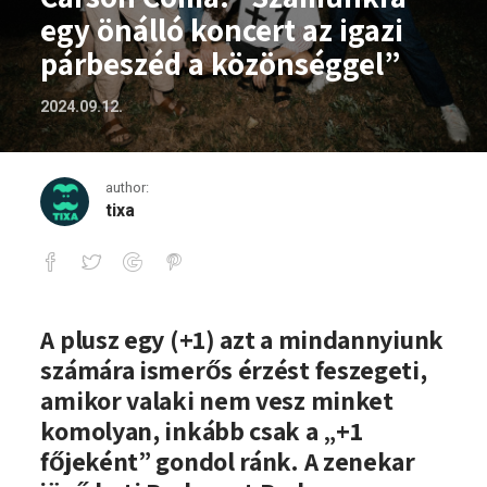
egy önálló koncert az igazi
párbeszéd a közönséggel”
2024.09.12.
author:
tixa
Carson Coma: “Számunkra egy önálló ko
A plusz egy (+1) azt a mindannyiunk
számára ismerős érzést feszegeti,
amikor valaki nem vesz minket
komolyan, inkább csak a „+1
főjeként” gondol ránk. A zenekar