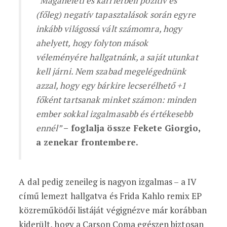
“Magánéleti és karrierbeli pozitív és
(főleg) negatív tapasztalások során egyre
inkább világossá vált számomra, hogy
ahelyett, hogy folyton mások
véleményére hallgatnánk, a saját utunkat
kell járni. Nem szabad megelégednünk
azzal, hogy egy bárkire lecserélhető +1
főként tartsanak minket számon: minden
ember sokkal izgalmasabb és értékesebb
ennél”
– foglalja össze Fekete Giorgio,
a zenekar frontembere.
A dal pedig zeneileg is nagyon izgalmas – a IV
című lemezt hallgatva és Frida Kahlo remix EP
közreműködői listáját végignézve már korábban
kiderült, hogy a Carson Coma egészen biztosan