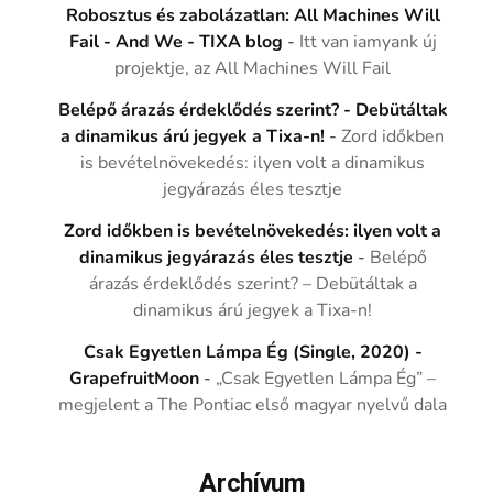
Robosztus és zabolázatlan: All Machines Will
Fail - And We - TIXA blog
-
Itt van iamyank új
projektje, az All Machines Will Fail
Belépő árazás érdeklődés szerint? - Debütáltak
a dinamikus árú jegyek a Tixa-n!
-
Zord időkben
is bevételnövekedés: ilyen volt a dinamikus
jegyárazás éles tesztje
Zord időkben is bevételnövekedés: ilyen volt a
dinamikus jegyárazás éles tesztje
-
Belépő
árazás érdeklődés szerint? – Debütáltak a
dinamikus árú jegyek a Tixa-n!
Csak Egyetlen Lámpa Ég (Single, 2020) -
GrapefruitMoon
-
„Csak Egyetlen Lámpa Ég” –
megjelent a The Pontiac első magyar nyelvű dala
Archívum