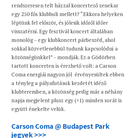
rendszeresen telt házzal koncertező zenekar
egy 250 fős klubbuli mellett? “Ekkora helyeken
léptünk fel először, és jólesik időről időre
visszatérni. Egy fesztivál koncert általában
monológ – egy klubkoncert párbeszéd, ahol
sokkal közvetlenebbül tudunk kapcsolódni a
közönségünkkel” – mondják. Ez a Gödörben
tartott koncerten is érezhető volt: a Carson
Coma energiái nagyon jól érvényesültek ebben
a tényleg a pályafutásuk kezdetét idéző
klubteremben, a közönség pedig már a néhány
napja megjelent plusz egy (+1) minden sorát is
együtt énekelte velük.
Carson Coma @ Budapest Park
jegyek >>>