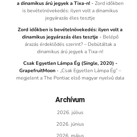
a dinamikus árú jegyek a Tixa-n!
-
Zord időkben
is bevételnövekedés: ilyen volt a dinamikus
jegyárazás éles tesztje
Zord időkben is bevételnövekedés: ilyen volt a
dinamikus jegyárazás éles tesztje
-
Belépő
árazás érdeklődés szerint? – Debütáltak a
dinamikus árú jegyek a Tixa-n!
Csak Egyetlen Lámpa Ég (Single, 2020) -
GrapefruitMoon
-
„Csak Egyetlen Lámpa Ég” –
megjelent a The Pontiac első magyar nyelvű dala
Archívum
2026. július
2026. június
2026. május