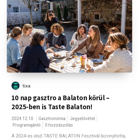
tixa
10 nap gasztro a Balaton körül –
2025-ben is Taste Balaton!
2024.12.10.
Gasztronómia
Jegyelővétel
Programajánló
0 hozzászólás
A 2024-es első TASTE BALATON Fesztivál bizonyította,