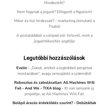
Mindkettőt?
Nem fogynak a jegyek? Elfogyott a figyelem!
Mikor és hol hirdessek? – marketing útmutató a
Tixától
A postaládából a színpad elé: hírlevél, mint a
jegyértékesítés segítője
Legutóbbi hozzászólások
Evelin
-
„Dalok, amiket a legtöbbet pörgetek
mostanában”, avagy zeneajánló a szakmától
Robosztus és zabolázatlan: All Machines Will
Fail - And We - TIXA blog
-
Itt van iamyank új
projektje, az All Machines Will Fail
Belépő árazás érdeklődés szerint? - Debütáltak