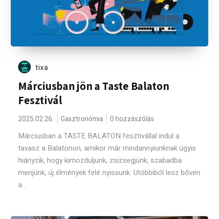
tixa
Márciusban jön a Taste Balaton
Fesztivál
2025.02.26.
Gasztronómia
0 hozzászólás
Márciusban a TASTE BALATON fesztivállal indul a
tavasz a Balatonon, amikor már mindannyiunknak úgyis
hiányzik, hogy kimozduljunk, zsizsegjünk, szabadba
menjünk, új élmények felé nyissunk. Utóbbiból lesz bőven
a...