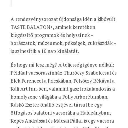
A rendezvénysorozat újdonsága idén a kibővült
TASTE BALATON+, aminek keretében
kiegészítő programok és helyszínek –
borászatok, múzeumok, pékségek, cukrászdák –
is színesítik a 10 nap kínálatát.
És hogy mi lesz még? A teljesség igénye nélkül:
Például vacsoraszínház Thuróczy Szabolccsal és
Elek Ferenccel a Fricskában, Pelsőczy Rékával a
Káli Art Inn-ben, valamint gasztrokalandozás a
komolyzene világába a Folly Arborétumban.
Ráskó Eszter önálló estjével társul be egy
ötfogásos balatoni vacsorába a Hableányban,
Kepes Andrással és Mácsai Pállal is egy vacsora