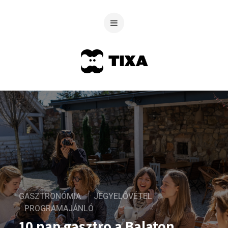
GASZTRONÓMIA
JEGYELŐVÉTEL
PROGRAMAJÁNLÓ
10 nap gasztro a Balaton