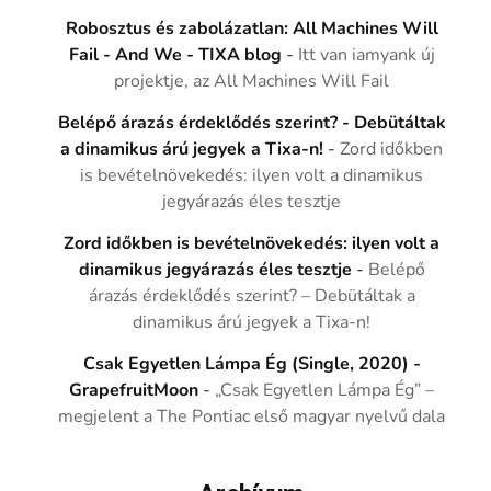
Robosztus és zabolázatlan: All Machines Will
Fail - And We - TIXA blog
-
Itt van iamyank új
projektje, az All Machines Will Fail
Belépő árazás érdeklődés szerint? - Debütáltak
a dinamikus árú jegyek a Tixa-n!
-
Zord időkben
is bevételnövekedés: ilyen volt a dinamikus
jegyárazás éles tesztje
Zord időkben is bevételnövekedés: ilyen volt a
dinamikus jegyárazás éles tesztje
-
Belépő
árazás érdeklődés szerint? – Debütáltak a
dinamikus árú jegyek a Tixa-n!
Csak Egyetlen Lámpa Ég (Single, 2020) -
GrapefruitMoon
-
„Csak Egyetlen Lámpa Ég” –
megjelent a The Pontiac első magyar nyelvű dala