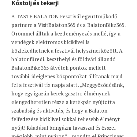
Kóstolj és tekerj!
A TASTE BALATON Fesztivál együttműködő
partnere a VisitBalaton365 és a BalatonBike365.
Örömmel álltak a kezdeményezés mellé, így a
vendégek elektromos biciklivel is
közlekedhetnek a fesztivál helyszínei között. A
balatonfüredi, keszthelyi és földvári állandó
BalatonBike365 átvételi pontok mellett
további, ideiglenes központokat állítanak majd
fel a fesztivál tíz napja alatt. „Meggyőződésünk,
hogy egy igazán kerek gasztro élménynek
elengedhetetlen része a kerékpár nyújtotta
szabadság és aktivitás, és hogy a Balaton
felfedezése biciklivel sokkal teljesebb élményt
nyújt! Ráadásul bringázni tavasszal és ősszel
még jobb, mint nyáron” – mondta el Princzinger