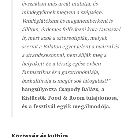
évszakban más arcát mutatja, és
mindegyiknek megvan a szépsége.
Vendéglátóként és magánemberként is
állítom, érdemes felfedezni kora tavasszal
is, mert azok a sztereotípiák, melyek
szerint a Balaton egyet jelent a nyárral és
a strandszezonnal, nem állják meg a
helyüket! Ez a térség egész évben
fantasztikus és a gasztronómiája,
borkultúrája is megér sok látogatást!”
–
hangsúlyozza Csapody Balázs, a
Kistücsök Food & Room tulajdonosa,
és a fesztivál egyik megálmodója.
Közösség és kultúra