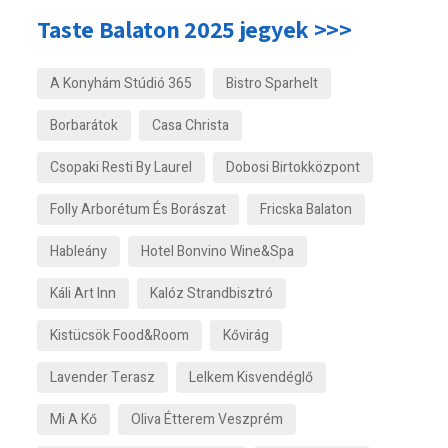
Taste Balaton 2025 jegyek >>>
A Konyhám Stúdió 365
Bistro Sparhelt
Borbarátok
Casa Christa
Csopaki Resti By Laurel
Dobosi Birtokközpont
Folly Arborétum És Borászat
Fricska Balaton
Hableány
Hotel Bonvino Wine&Spa
Káli Art Inn
Kalóz Strandbisztró
Kistücsök Food&Room
Kővirág
Lavender Terasz
Lelkem Kisvendéglő
Mi A Kő
Oliva Étterem Veszprém