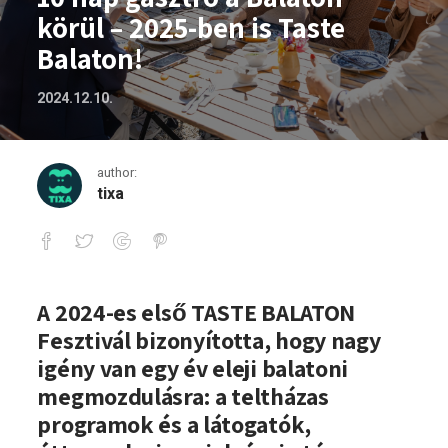
körül – 2025-ben is Taste
Balaton!
2024.12.10.
author:
tixa
10 nap gasztro a Balaton körül – 2025-b
A 2024-es első TASTE BALATON
Fesztivál bizonyította, hogy nagy
igény van egy év eleji balatoni
megmozdulásra: a teltházas
programok és a látogatók,