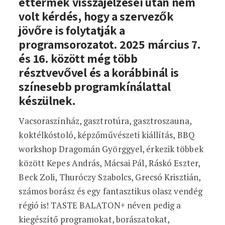
éttermek visszajelzései után nem
volt kérdés, hogy a szervezők
jövőre is folytatják a
programsorozatot. 2025 március 7.
és 16. között még több
résztvevővel és a korábbinál is
színesebb programkínálattal
készülnek.
Vacsoraszínház, gasztrotúra, gasztroszauna,
koktélkóstoló, képzőművészeti kiállítás, BBQ
workshop Dragomán Györggyel, érkezik többek
között Kepes András, Mácsai Pál, Ráskó Eszter,
Beck Zoli, Thuróczy Szabolcs, Grecsó Krisztián,
számos borász és egy fantasztikus olasz vendég
régió is! TASTE BALATON+ néven pedig a
kiegészítő programokat, borászatokat,