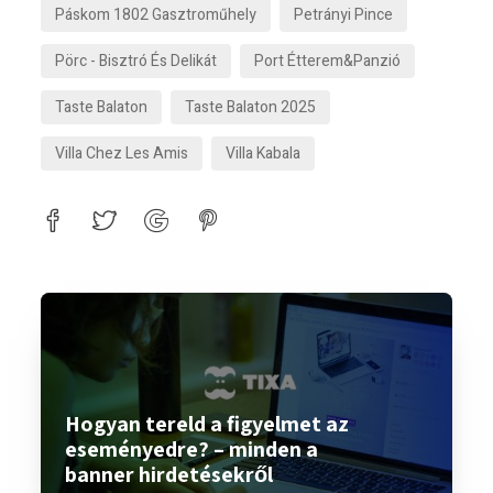
Páskom 1802 Gasztroműhely
Petrányi Pince
Pörc - Bisztró És Delikát
Port Étterem&panzió
Taste Balaton
Taste Balaton 2025
Villa Chez Les Amis
Villa Kabala
Hogyan tereld a figyelmet az
eseményedre? – minden a
banner hirdetésekről