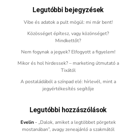
Legutóbbi bejegyzések
Vibe és adatok a pult mögül: mi már bent!
Közösséget építesz, vagy közönséget?
Mindkettőt?
Nem fogynak a jegyek? Elfogyott a figyelem!
Mikor és hol hirdessek? – marketing útmutató a
Tixától
A postaládából a színpad elé: hírlevél, mint a
jegyértékesítés segítője
Legutóbbi hozzászólások
Evelin
-
„Dalok, amiket a legtöbbet pörgetek
mostanában”, avagy zeneajánló a szakmától