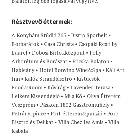
Balaton legjobb fogásaival vegyítve.
Résztvevő éttermek:
A Konyhám Stúdió 365 • Bistro Sparhelt •
Borbarátok • Casa Christa • Csopaki Resti by
Laurel • Dobosi Birtokközpont • Folly
Arborétum és Borászat • Fricska Balaton •
Hableány • Hotel Bonvino Wine&Spa • Káli Art
Inn • Kalóz Strandbisztró • Kistücsök
Food&Room • Kővirág • Lavender Terasz •
Lelkem Kisvendéglő • Mi a Kő • Oliva Étterem
Veszprém • Páskom 1802 Gasztroműhely •
Petrányi pince • Port étterem&panzió • Pörc –
Bisztró és Delikát • Villa Chez les Amis • Villa
Kabala