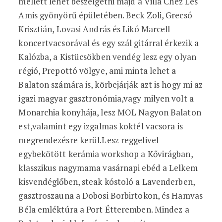
mellett lehet beszélgetni majd a Villa Chez Les
Amis gyönyörű épületében. Beck Zoli, Grecsó
Krisztián, Lovasi András és Likó Marcell
koncertvacsorával és egy szál gitárral érkezik a
Kalózba, a Kistücsökben vendég lesz egy olyan
régió, Prepottó völgye, ami minta lehet a
Balaton számára is, körbejárják azt is hogy mi az
igazi magyar gasztronómia,vagy milyen volt a
Monarchia konyhája, lesz MOL Nagyon Balaton
est,valamint egy izgalmas koktél vacsora is
megrendezésre kerül.Lesz reggelivel
egybekötött kerámia workshop a Kővirágban,
klasszikus nagymama vasárnapi ebéd a Lelkem
kisvendéglőben, steak kóstoló a Lavenderben,
gasztroszauna a Dobosi Borbirtokon, és Hamvas
Béla emléktúra a Port Étteremben. Mindez a