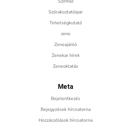
Színház
Szórakoztatóipar
Tehetségkutató
zene
Zeneajánló
Zenekar hírek
Zeneoktatás
Meta
Bejelentkezés
Bejegyzések hírcsatorna
Hozzászólások hírcsatorna