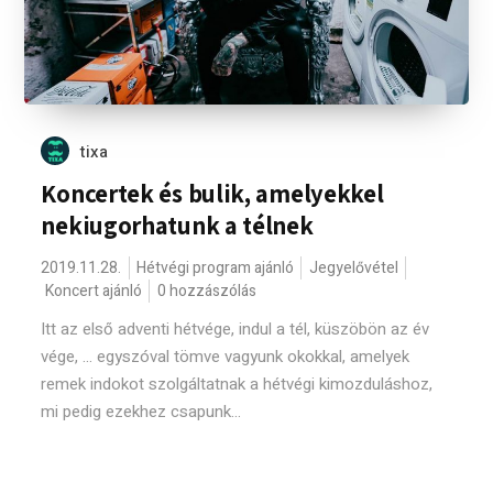
tixa
Koncertek és bulik, amelyekkel
nekiugorhatunk a télnek
2019.11.28.
Hétvégi program ajánló
Jegyelővétel
Koncert ajánló
0 hozzászólás
Itt az első adventi hétvége, indul a tél, küszöbön az év
vége, ... egyszóval tömve vagyunk okokkal, amelyek
remek indokot szolgáltatnak a hétvégi kimozduláshoz,
mi pedig ezekhez csapunk...