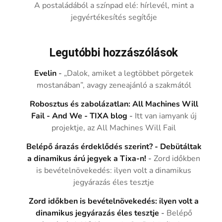
A postaládából a színpad elé: hírlevél, mint a
jegyértékesítés segítője
Legutóbbi hozzászólások
Evelin
-
„Dalok, amiket a legtöbbet pörgetek
mostanában”, avagy zeneajánló a szakmától
Robosztus és zabolázatlan: All Machines Will
Fail - And We - TIXA blog
-
Itt van iamyank új
projektje, az All Machines Will Fail
Belépő árazás érdeklődés szerint? - Debütáltak
a dinamikus árú jegyek a Tixa-n!
-
Zord időkben
is bevételnövekedés: ilyen volt a dinamikus
jegyárazás éles tesztje
Zord időkben is bevételnövekedés: ilyen volt a
dinamikus jegyárazás éles tesztje
-
Belépő