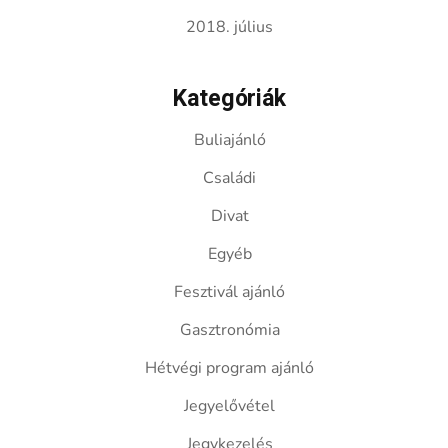
2018. július
Kategóriák
Buliajánló
Családi
Divat
Egyéb
Fesztivál ajánló
Gasztronómia
Hétvégi program ajánló
Jegyelővétel
Jegykezelés