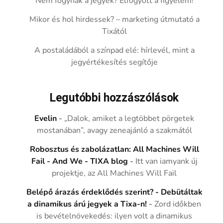
Nem fogynak a jegyek? Elfogyott a figyelem!
Mikor és hol hirdessek? – marketing útmutató a
Tixától
A postaládából a színpad elé: hírlevél, mint a
jegyértékesítés segítője
Legutóbbi hozzászólások
Evelin
-
„Dalok, amiket a legtöbbet pörgetek
mostanában”, avagy zeneajánló a szakmától
Robosztus és zabolázatlan: All Machines Will
Fail - And We - TIXA blog
-
Itt van iamyank új
projektje, az All Machines Will Fail
Belépő árazás érdeklődés szerint? - Debütáltak
a dinamikus árú jegyek a Tixa-n!
-
Zord időkben
is bevételnövekedés: ilyen volt a dinamikus