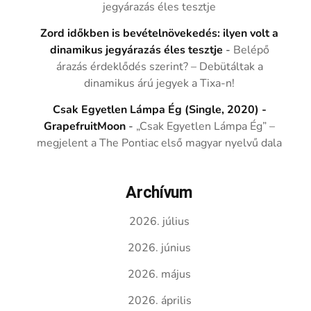
jegyárazás éles tesztje
Zord időkben is bevételnövekedés: ilyen volt a
dinamikus jegyárazás éles tesztje
-
Belépő
árazás érdeklődés szerint? – Debütáltak a
dinamikus árú jegyek a Tixa-n!
Csak Egyetlen Lámpa Ég (Single, 2020) -
GrapefruitMoon
-
„Csak Egyetlen Lámpa Ég” –
megjelent a The Pontiac első magyar nyelvű dala
Archívum
2026. július
2026. június
2026. május
2026. április