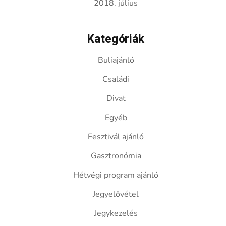
2018. július
Kategóriák
Buliajánló
Családi
Divat
Egyéb
Fesztivál ajánló
Gasztronómia
Hétvégi program ajánló
Jegyelővétel
Jegykezelés