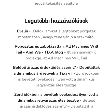
jegyértékesítés segítője
Legutóbbi hozzászólások
Evelin
-
„Dalok, amiket a legtöbbet pörgetek
mostanában”, avagy zeneajánló a szakmától
Robosztus és zabolázatlan: All Machines Will
Fail - And We - TIXA blog
-
Itt van iamyank új
projektje, az All Machines Will Fail
Belépő árazás érdeklődés szerint? - Debütáltak
a dinamikus árú jegyek a Tixa-n!
-
Zord időkben
is bevételnövekedés: ilyen volt a dinamikus
jegyárazás éles tesztje
Zord időkben is bevételnövekedés: ilyen volt a
dinamikus jegyárazás éles tesztje
-
Belépő
árazás érdeklődés szerint? – Debütáltak a