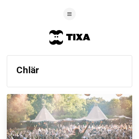
Chlär