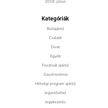
2018. július
Kategóriák
Buliajánló
Családi
Divat
Egyéb
Fesztivál ajánló
Gasztronómia
Hétvégi program ajánló
Jegyelővétel
Jegykezelés