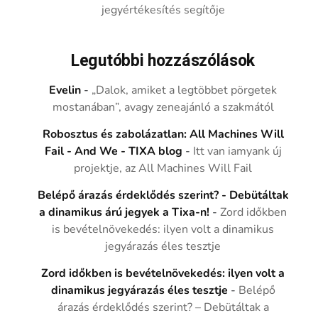
jegyértékesítés segítője
Legutóbbi hozzászólások
Evelin
-
„Dalok, amiket a legtöbbet pörgetek
mostanában”, avagy zeneajánló a szakmától
Robosztus és zabolázatlan: All Machines Will
Fail - And We - TIXA blog
-
Itt van iamyank új
projektje, az All Machines Will Fail
Belépő árazás érdeklődés szerint? - Debütáltak
a dinamikus árú jegyek a Tixa-n!
-
Zord időkben
is bevételnövekedés: ilyen volt a dinamikus
jegyárazás éles tesztje
Zord időkben is bevételnövekedés: ilyen volt a
dinamikus jegyárazás éles tesztje
-
Belépő
árazás érdeklődés szerint? – Debütáltak a