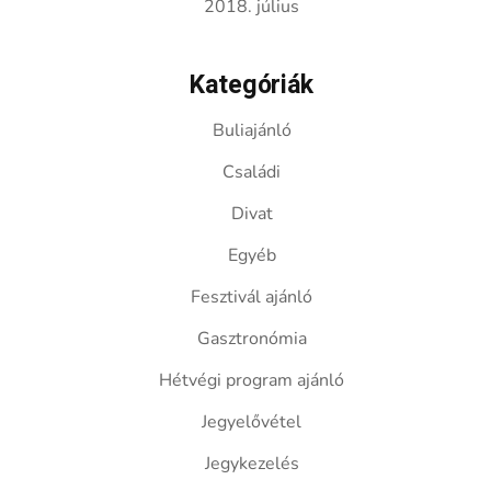
2018. július
Kategóriák
Buliajánló
Családi
Divat
Egyéb
Fesztivál ajánló
Gasztronómia
Hétvégi program ajánló
Jegyelővétel
Jegykezelés