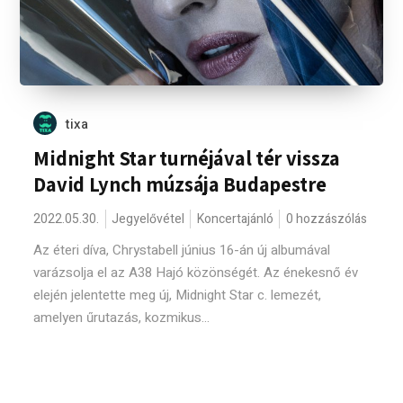
tixa
Midnight Star turnéjával tér vissza
David Lynch múzsája Budapestre
2022.05.30.
Jegyelővétel
Koncertajánló
0 hozzászólás
Az éteri díva, Chrystabell június 16-án új albumával
varázsolja el az A38 Hajó közönségét. Az énekesnő év
elején jelentette meg új, Midnight Star c. lemezét,
amelyen űrutazás, kozmikus...