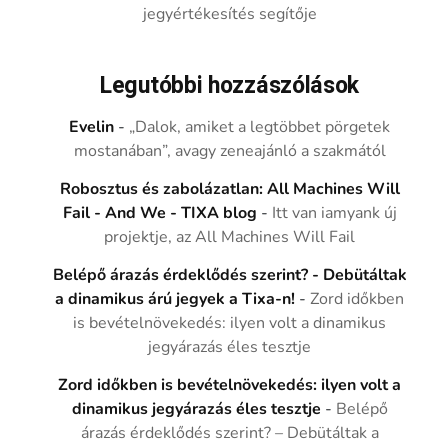
jegyértékesítés segítője
Legutóbbi hozzászólások
Evelin
-
„Dalok, amiket a legtöbbet pörgetek
mostanában”, avagy zeneajánló a szakmától
Robosztus és zabolázatlan: All Machines Will
Fail - And We - TIXA blog
-
Itt van iamyank új
projektje, az All Machines Will Fail
Belépő árazás érdeklődés szerint? - Debütáltak
a dinamikus árú jegyek a Tixa-n!
-
Zord időkben
is bevételnövekedés: ilyen volt a dinamikus
jegyárazás éles tesztje
Zord időkben is bevételnövekedés: ilyen volt a
dinamikus jegyárazás éles tesztje
-
Belépő
árazás érdeklődés szerint? – Debütáltak a