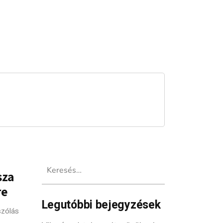
Keresés:
sza
re
Legutóbbi bejegyzések
szólás