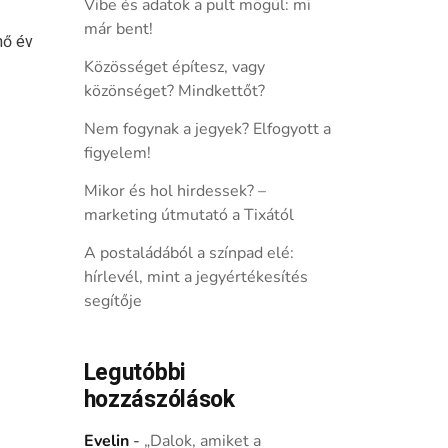
Vibe és adatok a pult mögül: mi
már bent!
nő év
Közösséget építesz, vagy
közönséget? Mindkettőt?
Nem fogynak a jegyek? Elfogyott a
figyelem!
Mikor és hol hirdessek? –
marketing útmutató a Tixától
A postaládából a színpad elé:
hírlevél, mint a jegyértékesítés
segítője
Legutóbbi
hozzászólások
Evelin
-
„Dalok, amiket a