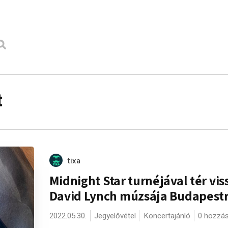
t
tixa
Midnight Star turnéjával tér vis
David Lynch múzsája Budapest
2022.05.30.
Jegyelővétel
Koncertajánló
0 hozzá