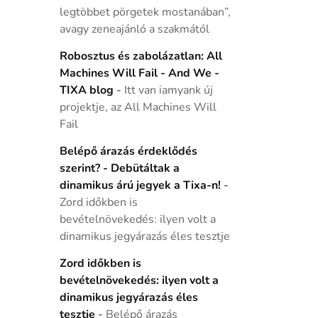
legtöbbet pörgetek mostanában”,
avagy zeneajánló a szakmától
Robosztus és zabolázatlan: All
Machines Will Fail - And We -
TIXA blog
-
Itt van iamyank új
projektje, az All Machines Will
Fail
Belépő árazás érdeklődés
szerint? - Debütáltak a
dinamikus árú jegyek a Tixa-n!
-
Zord időkben is
bevételnövekedés: ilyen volt a
dinamikus jegyárazás éles tesztje
Zord időkben is
bevételnövekedés: ilyen volt a
dinamikus jegyárazás éles
tesztje
-
Belépő árazás