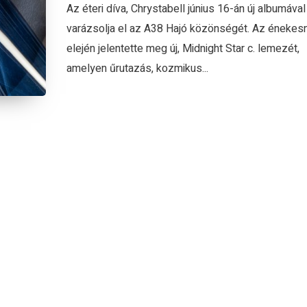
Az éteri díva, Chrystabell június 16-án új albumával
varázsolja el az A38 Hajó közönségét. Az énekes
elején jelentette meg új, Midnight Star c. lemezét,
amelyen űrutazás, kozmikus...