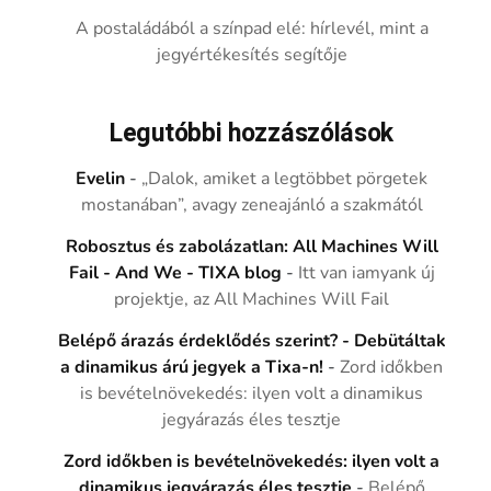
A postaládából a színpad elé: hírlevél, mint a
jegyértékesítés segítője
Legutóbbi hozzászólások
Evelin
-
„Dalok, amiket a legtöbbet pörgetek
mostanában”, avagy zeneajánló a szakmától
Robosztus és zabolázatlan: All Machines Will
Fail - And We - TIXA blog
-
Itt van iamyank új
projektje, az All Machines Will Fail
Belépő árazás érdeklődés szerint? - Debütáltak
a dinamikus árú jegyek a Tixa-n!
-
Zord időkben
is bevételnövekedés: ilyen volt a dinamikus
jegyárazás éles tesztje
Zord időkben is bevételnövekedés: ilyen volt a
dinamikus jegyárazás éles tesztje
-
Belépő