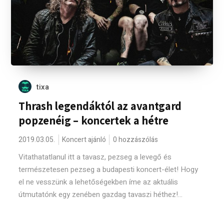
tixa
Thrash legendáktól az avantgard
popzenéig – koncertek a hétre
2019.03.05.
Koncert ajánló
0 hozzászólás
Vitathatatlanul itt a tavasz, pezseg a levegő és
természetesen pezseg a budapesti koncert-élet! Hogy
el ne vesszünk a lehetőségekben íme az aktuális
útmutatónk egy zenében gazdag tavaszi héthez!...