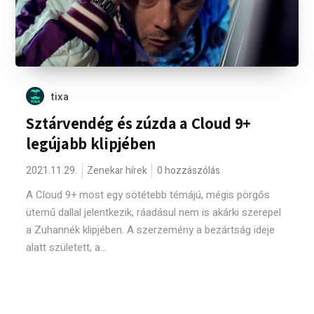
tixa
Sztárvendég és zúzda a Cloud 9+
legújabb klipjében
2021.11.29.
Zenekar hírek
0 hozzászólás
A Cloud 9+ most egy sötétebb témájú, mégis pörgős
ütemű dallal jelentkezik, ráadásul nem is akárki szerepel
a Zuhannék klipjében. A szerzemény a bezártság ideje
alatt született, a...