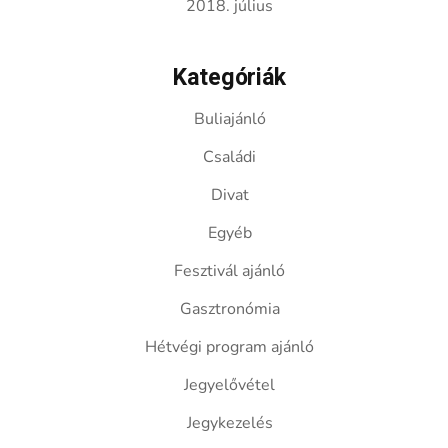
2018. július
Kategóriák
Buliajánló
Családi
Divat
Egyéb
Fesztivál ajánló
Gasztronómia
Hétvégi program ajánló
Jegyelővétel
Jegykezelés