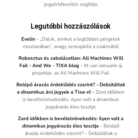
jegyértékesítés segítője
Legutóbbi hozzászólások
Evelin
-
„Dalok, amiket a legtöbbet pörgetek
mostanában”, avagy zeneajánló a szakmától
Robosztus és zabolázatlan: All Machines Will
Fail - And We - TIXA blog
-
Itt van iamyank új
projektje, az All Machines Will Fail
Belépő árazás érdeklődés szerint? - Debütáltak
a dinamikus árú jegyek a Tixa-n!
-
Zord időkben
is bevételnövekedés: ilyen volt a dinamikus
jegyárazás éles tesztje
Zord időkben is bevételnövekedés: ilyen volt a
dinamikus jegyárazás éles tesztje
-
Belépő
árazás érdeklődés szerint? – Debütáltak a