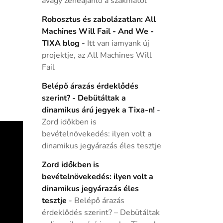
avagy zeneajánló a szakmától
Robosztus és zabolázatlan: All
Machines Will Fail - And We -
TIXA blog
-
Itt van iamyank új
projektje, az All Machines Will
Fail
Belépő árazás érdeklődés
szerint? - Debütáltak a
dinamikus árú jegyek a Tixa-n!
-
Zord időkben is
bevételnövekedés: ilyen volt a
dinamikus jegyárazás éles tesztje
Zord időkben is
bevételnövekedés: ilyen volt a
dinamikus jegyárazás éles
tesztje
-
Belépő árazás
érdeklődés szerint? – Debütáltak