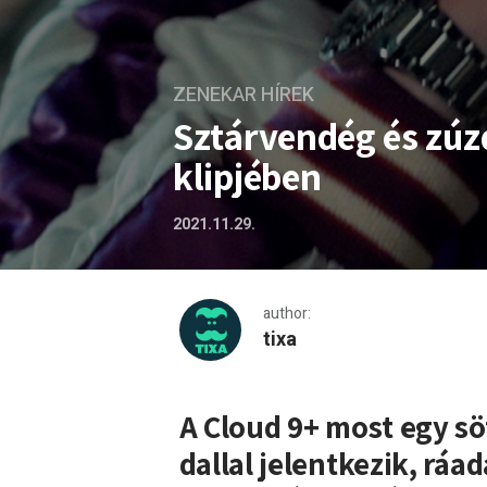
ZENEKAR HÍREK
Sztárvendég és zúz
klipjében
2021.11.29.
author:
tixa
Sztárvendég és zúzda a Clo
A Cloud 9+ most egy s
dallal jelentkezik, ráa