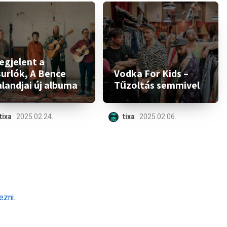
egjelent a
surlók, A Bence
Vodka For Kids –
landjai új albuma
Tűzoltás semmivel
tixa
2025.02.24.
tixa
2025.02.06.
ezni
.