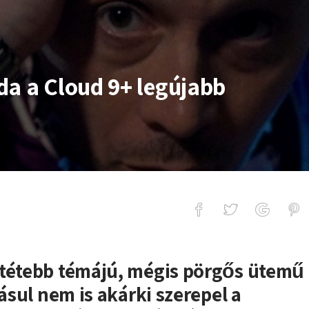
da a Cloud 9+ legújabb
ud 9+ legújabb klipjében
ötétebb témájú, mégis pörgős ütemű
dásul nem is akárki szerepel a