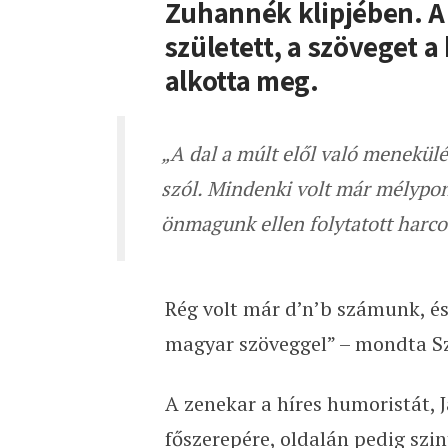
Zuhannék klipjében. A 
született, a szöveget 
alkotta meg.
„A dal a múlt elől való menekül
szól. Mindenki volt már mélypon
önmagunk ellen folytatott harco
Rég volt már d’n’b számunk, és 
magyar szöveggel” – mondta Sz
A zenekar a híres humoristát, J
főszerepére, oldalán pedig szi