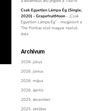
a dinamikus árú jegyek a Tixa-n!
Csak Egyetlen Lámpa Ég (Single,
2020) - GrapefruitMoon
-
„Csak
Egyetlen Lámpa Ég” – megjelent a
The Pontiac első magyar nyelvű
dala
Archívum
2026. július
2026. június
2026. május
2026. április
2025. december
2025. október