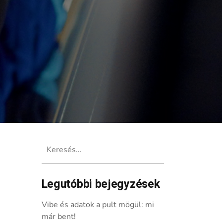
Keresés:
Legutóbbi bejegyzések
Vibe és adatok a pult mögül: mi
már bent!