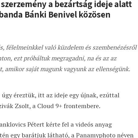
szerzemény a bezártság ideje alatt
a banda Bánki Benivel közösen
és, félelmeinkkel való küzdelem és szembenézésről
ton, ezt próbáltuk megragadni, na és az az
t, amikor saját magunk vagyunk az ellenségünk.
úgy éreztük, itt az ideje egy újnak, ezúttal
ivák Zsolt, a Cloud 9+ frontembere.
anklovics Pétert kérte fel a videós anyag
ntén egy barátjuk látható, a Panamyphoto néven