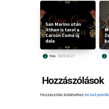
San Marino után
itthon is tarol a
M
Carson Coma új
Z
dala
ka
tixa
2025.02.27.
Hozzászólások
Hozzászólás küldéséhez
be kell jelentk