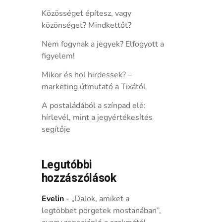
Közösséget építesz, vagy
közönséget? Mindkettőt?
Nem fogynak a jegyek? Elfogyott a
figyelem!
Mikor és hol hirdessek? –
marketing útmutató a Tixától
A postaládából a színpad elé:
hírlevél, mint a jegyértékesítés
segítője
Legutóbbi
hozzászólások
Evelin
-
„Dalok, amiket a
legtöbbet pörgetek mostanában”,