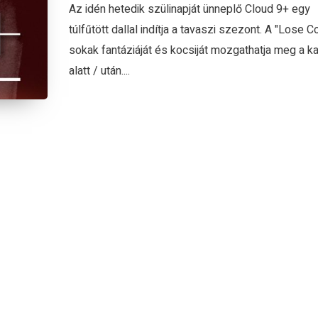
Az idén hetedik szülinapját ünneplő Cloud 9+ egy
túlfűtött dallal indítja a tavaszi szezont. A "Lose Co
sokak fantáziáját és kocsiját mozgathatja meg a k
alatt / után....