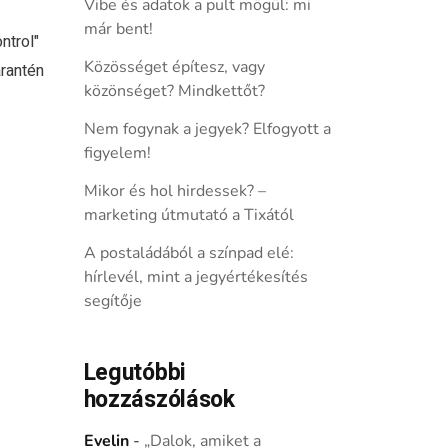
Vibe és adatok a pult mögül: mi
már bent!
ntrol"
Közösséget építesz, vagy
arantén
közönséget? Mindkettőt?
Nem fogynak a jegyek? Elfogyott a
figyelem!
Mikor és hol hirdessek? –
marketing útmutató a Tixától
A postaládából a színpad elé:
hírlevél, mint a jegyértékesítés
segítője
Legutóbbi
hozzászólások
Evelin
-
„Dalok, amiket a