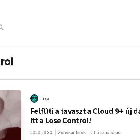
rol
tixa
Felfűti a tavaszt a Cloud 9+ új d
itt a Lose Control!
2020.03.30.
Zenekar hírek
0 hozzászólás