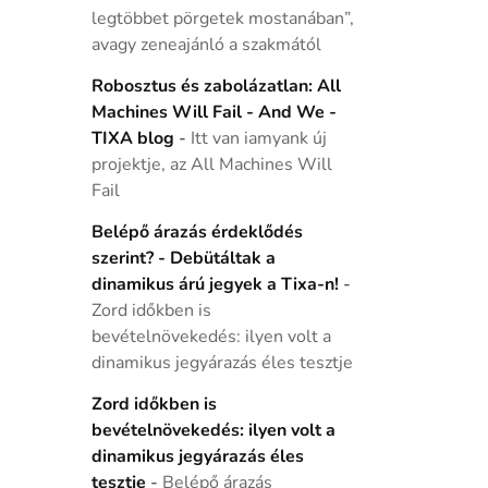
legtöbbet pörgetek mostanában”,
avagy zeneajánló a szakmától
Robosztus és zabolázatlan: All
Machines Will Fail - And We -
TIXA blog
-
Itt van iamyank új
projektje, az All Machines Will
Fail
Belépő árazás érdeklődés
szerint? - Debütáltak a
dinamikus árú jegyek a Tixa-n!
-
Zord időkben is
bevételnövekedés: ilyen volt a
dinamikus jegyárazás éles tesztje
Zord időkben is
bevételnövekedés: ilyen volt a
dinamikus jegyárazás éles
tesztje
-
Belépő árazás