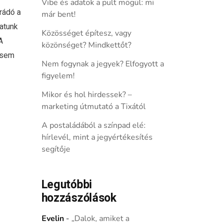
Vibe és adatok a pult mögül: mi
rádó a
már bent!
atunk
Közösséget építesz, vagy
A
közönséget? Mindkettőt?
 sem
Nem fogynak a jegyek? Elfogyott a
figyelem!
Mikor és hol hirdessek? –
marketing útmutató a Tixától
A postaládából a színpad elé:
hírlevél, mint a jegyértékesítés
segítője
Legutóbbi
hozzászólások
Evelin
-
„Dalok, amiket a