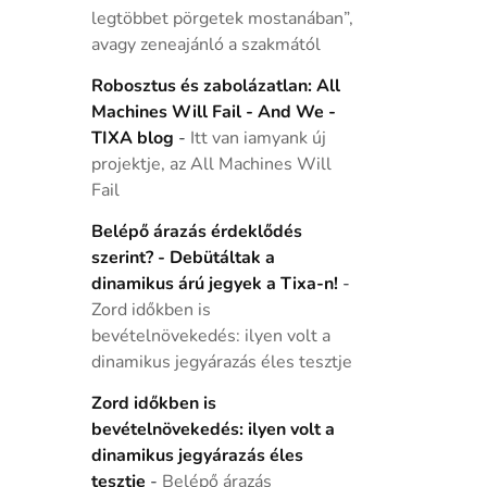
legtöbbet pörgetek mostanában”,
avagy zeneajánló a szakmától
Robosztus és zabolázatlan: All
Machines Will Fail - And We -
TIXA blog
-
Itt van iamyank új
projektje, az All Machines Will
Fail
Belépő árazás érdeklődés
szerint? - Debütáltak a
dinamikus árú jegyek a Tixa-n!
-
Zord időkben is
bevételnövekedés: ilyen volt a
dinamikus jegyárazás éles tesztje
Zord időkben is
bevételnövekedés: ilyen volt a
dinamikus jegyárazás éles
tesztje
-
Belépő árazás