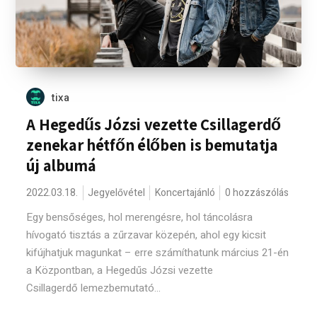
tixa
A Hegedűs Józsi vezette Csillagerdő
zenekar hétfőn élőben is bemutatja
új albumá
2022.03.18.
Jegyelővétel
Koncertajánló
0 hozzászólás
Egy bensőséges, hol merengésre, hol táncolásra
hívogató tisztás a zűrzavar közepén, ahol egy kicsit
kifújhatjuk magunkat – erre számíthatunk március 21-én
a Központban, a Hegedűs Józsi vezette
Csillagerdő lemezbemutató...