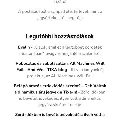
Tixától
A postaládából a színpad elé: hírlevél, mint a
jegyértékesítés segítője
Legutóbbi hozzászólások
Evelin
-
„Dalok, amiket a legtöbbet pörgetek
mostanában”, avagy zeneajánló a szakmától
Robosztus és zabolázatlan: All Machines Will
Fail - And We - TIXA blog
-
Itt van iamyank új
projektje, az All Machines Will Fail
Belépő árazás érdeklődés szerint? - Debütáltak
a dinamikus árú jegyek a Tixa-n!
-
Zord időkben
is bevételnövekedés: ilyen volt a dinamikus
jegyárazás éles tesztje
Zord időkben is bevételnövekedés: ilyen volt a