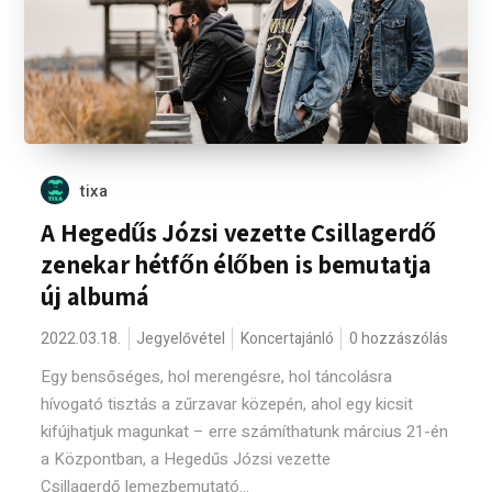
tixa
A Hegedűs Józsi vezette Csillagerdő
zenekar hétfőn élőben is bemutatja
új albumá
2022.03.18.
Jegyelővétel
Koncertajánló
0 hozzászólás
Egy bensőséges, hol merengésre, hol táncolásra
hívogató tisztás a zűrzavar közepén, ahol egy kicsit
kifújhatjuk magunkat – erre számíthatunk március 21-én
a Központban, a Hegedűs Józsi vezette
Csillagerdő lemezbemutató...