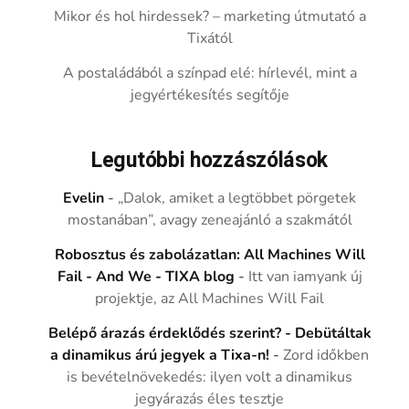
Mikor és hol hirdessek? – marketing útmutató a
Tixától
A postaládából a színpad elé: hírlevél, mint a
jegyértékesítés segítője
Legutóbbi hozzászólások
Evelin
-
„Dalok, amiket a legtöbbet pörgetek
mostanában”, avagy zeneajánló a szakmától
Robosztus és zabolázatlan: All Machines Will
Fail - And We - TIXA blog
-
Itt van iamyank új
projektje, az All Machines Will Fail
Belépő árazás érdeklődés szerint? - Debütáltak
a dinamikus árú jegyek a Tixa-n!
-
Zord időkben
is bevételnövekedés: ilyen volt a dinamikus
jegyárazás éles tesztje