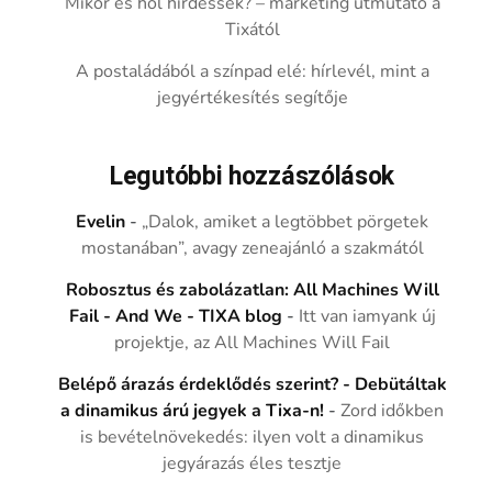
Mikor és hol hirdessek? – marketing útmutató a
Tixától
A postaládából a színpad elé: hírlevél, mint a
jegyértékesítés segítője
Legutóbbi hozzászólások
Evelin
-
„Dalok, amiket a legtöbbet pörgetek
mostanában”, avagy zeneajánló a szakmától
Robosztus és zabolázatlan: All Machines Will
Fail - And We - TIXA blog
-
Itt van iamyank új
projektje, az All Machines Will Fail
Belépő árazás érdeklődés szerint? - Debütáltak
a dinamikus árú jegyek a Tixa-n!
-
Zord időkben
is bevételnövekedés: ilyen volt a dinamikus
jegyárazás éles tesztje