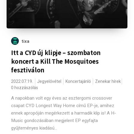
tixa
Itt a CYD új klipje – szombaton
koncert a Kill The Mosquitoes
fesztiválon
2022.07.19.
Jegyelővétel
Koncertajánló
Zenekar hírek
0 hozzászólás
A napokban volt egy éves az esztergomi crossover
csapat CYD Longest Way Home című EP-je, amihez
ennek apropóján megérkezett a harmadik klip is! A H-
Music gondozásában megjelent EP egyfajta
gyűjteményes kiadású...