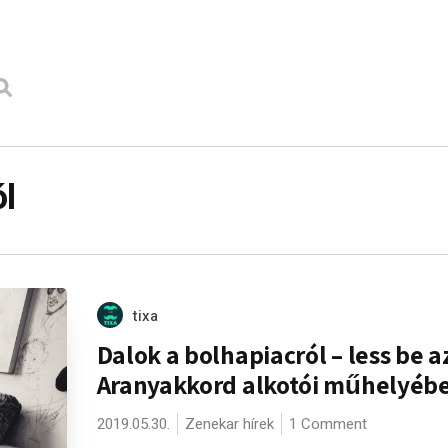
ól
tixa
Dalok a bolhapiacról – less be a
Aranyakkord alkotói műhelyéb
2019.05.30.
Zenekar hírek
1 Comment