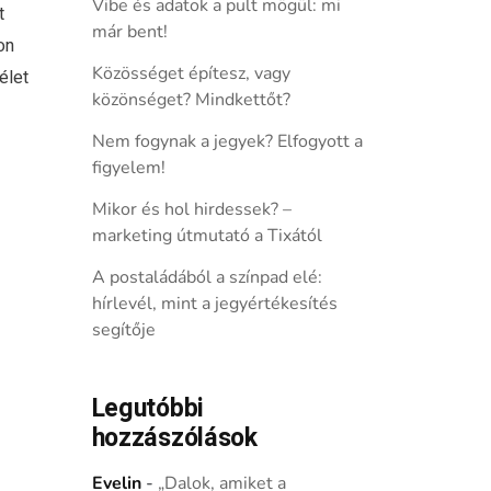
Vibe és adatok a pult mögül: mi
t
már bent!
on
Közösséget építesz, vagy
élet
közönséget? Mindkettőt?
Nem fogynak a jegyek? Elfogyott a
figyelem!
Mikor és hol hirdessek? –
marketing útmutató a Tixától
A postaládából a színpad elé:
hírlevél, mint a jegyértékesítés
segítője
Legutóbbi
hozzászólások
Evelin
-
„Dalok, amiket a