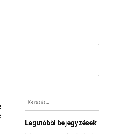
Keresés:
z
e
Legutóbbi bejegyzések