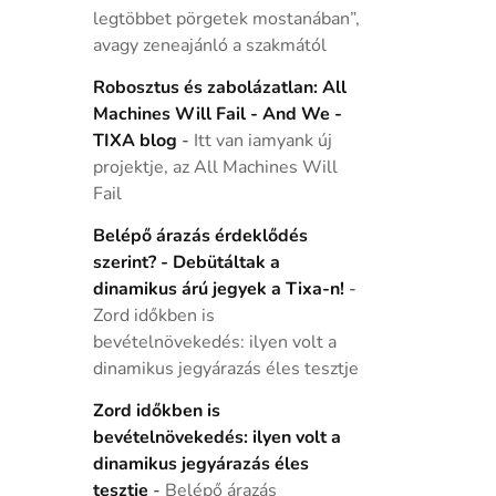
legtöbbet pörgetek mostanában”,
avagy zeneajánló a szakmától
Robosztus és zabolázatlan: All
Machines Will Fail - And We -
TIXA blog
-
Itt van iamyank új
projektje, az All Machines Will
Fail
Belépő árazás érdeklődés
szerint? - Debütáltak a
dinamikus árú jegyek a Tixa-n!
-
Zord időkben is
bevételnövekedés: ilyen volt a
dinamikus jegyárazás éles tesztje
Zord időkben is
bevételnövekedés: ilyen volt a
dinamikus jegyárazás éles
tesztje
-
Belépő árazás