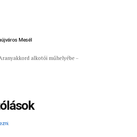
aújváros Mesél
z Aranyakkord alkotói műhelyébe –
ólások
ezni
.