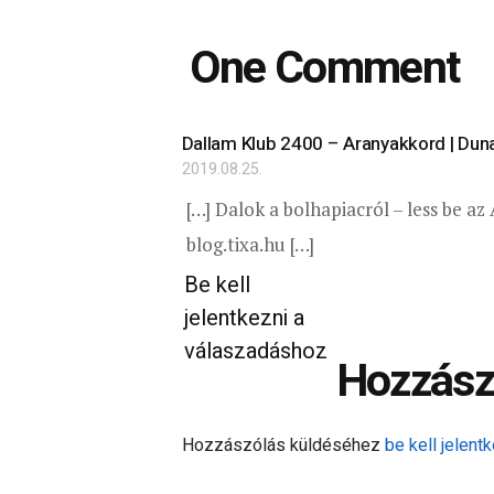
One Comment
Dallam Klub 2400 – Aranyakkord | Dun
2019.08.25.
[…] Dalok a bolhapiacról – less be a
blog.tixa.hu […]
Be kell
jelentkezni a
válaszadáshoz
Hozzász
Hozzászólás küldéséhez
be kell jelentk