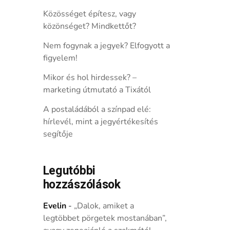
Közösséget építesz, vagy
közönséget? Mindkettőt?
Nem fogynak a jegyek? Elfogyott a
figyelem!
Mikor és hol hirdessek? –
marketing útmutató a Tixától
A postaládából a színpad elé:
hírlevél, mint a jegyértékesítés
segítője
Legutóbbi
hozzászólások
Evelin
-
„Dalok, amiket a
legtöbbet pörgetek mostanában”,