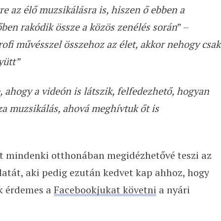
rre az élő muzsikálásra is, hiszen ő ebben a
őben rakódik össze a közös zenélés során
” –
rofi művésszel összehoz az élet, akkor nehogy csak
yütt”
 ahogy a videón is látszik, felfedezhető, hogyan
aza muzsikálás, ahová meghívtuk őt is
st mindenki otthonában megidézhetővé teszi az
tát, aki pedig ezután kedvet kap ahhoz, hogy
ak érdemes a
Facebookjukat követni
a nyári