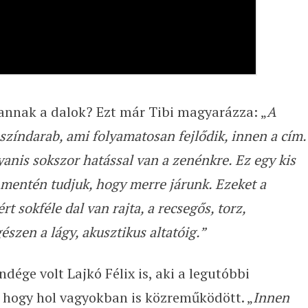
vannak a dalok? Ezt már Tibi magyarázza: „
A
 színdarab, ami folyamatosan fejlődik, innen a cím.
yanis sokszor hatással van a zenénkre. Ez egy kis
i mentén tudjuk, hogy merre járunk. Ezeket a
t sokféle dal van rajta, a recsegős, torz,
szen a lágy, akusztikus altatóig.”
dége volt Lajkó Félix is, aki a legutóbbi
hogy hol vagyokban is közreműködött. „
Innen