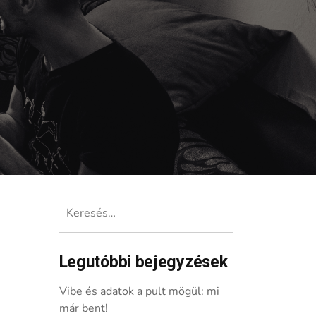
Keresés:
Legutóbbi bejegyzések
be
Vibe és adatok a pult mögül: mi
már bent!