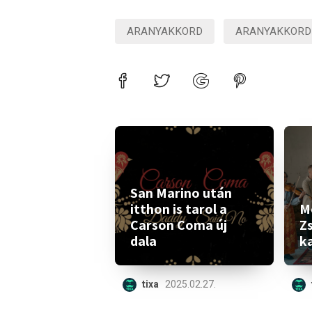
ARANYAKKORD
ARANYAKKORD
San Marino után
itthon is tarol a
M
Carson Coma új
Z
dala
ka
tixa
2025.02.27.