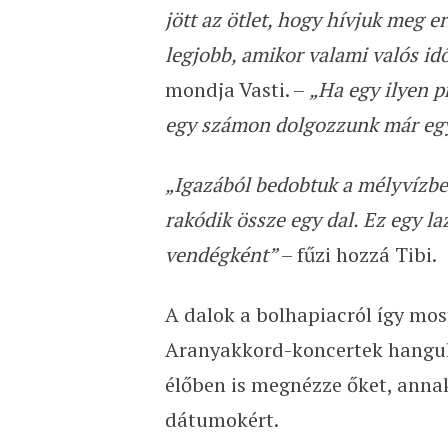
jött az ötlet, hogy hívjuk meg e
legjobb, amikor valami valós id
mondja Vasti. –
„Ha egy ilyen p
egy számon dolgozzunk már eg
„Igazából bedobtuk a mélyvízbe,
rakódik össze egy dal. Ez egy l
vendégként”
– fűzi hozzá Tibi.
A dalok a bolhapiacról így mo
Aranyakkord-koncertek hangula
élőben is megnézze őket, ann
dátumokért.