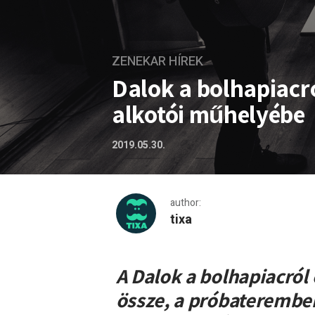
ZENEKAR HÍREK
Dalok a bolhapiacró
alkotói műhelyébe
2019.05.30.
author:
tixa
Dalok a bolhapiacról – les
A Dalok a bolhapiacról 
össze, a próbateremben