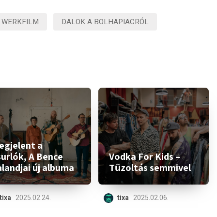
 WERKFILM
DALOK A BOLHAPIACRÓL
egjelent a
surlók, A Bence
Vodka For Kids –
landjai új albuma
Tűzoltás semmivel
tixa
2025.02.24.
tixa
2025.02.06.