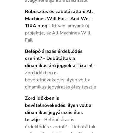
avagy zeneajánló a szakmától
Robosztus és zabolázatlan: All
Machines Will Fail - And We -
TIXA blog
-
Itt van iamyank új
projektje, az All Machines Will
Fail
Belépő árazás érdeklődés
szerint? - Debütáltak a
dinamikus árú jegyek a Tixa-n!
-
Zord időkben is
bevételnövekedés: ilyen volt a
dinamikus jegyárazás éles tesztje
Zord időkben is
bevételnövekedés: ilyen volt a
dinamikus jegyárazás éles
tesztje
-
Belépő árazás
érdeklődés szerint? – Debütáltak