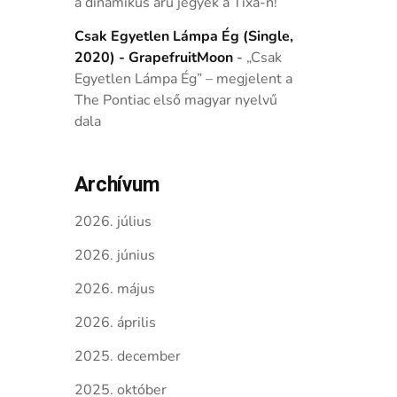
a dinamikus árú jegyek a Tixa-n!
Csak Egyetlen Lámpa Ég (Single,
2020) - GrapefruitMoon
-
„Csak
Egyetlen Lámpa Ég” – megjelent a
The Pontiac első magyar nyelvű
dala
Archívum
2026. július
2026. június
2026. május
2026. április
2025. december
2025. október