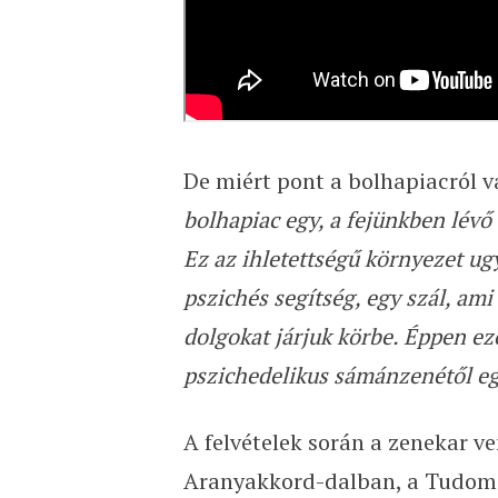
De miért pont a bolhapiacról 
bolhapiac egy, a fejünkben lévő
Ez az ihletettségű környezet ug
pszichés segítség, egy szál, am
dolgokat járjuk körbe. Éppen ezér
pszichedelikus sámánzenétől egé
A felvételek során a zenekar ven
Aranyakkord-dalban, a Tudom 