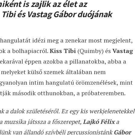
ént is zajlik az élet az
 Tibi és Vastag Gábor duójának
hangulatát idézi meg a zenekar most megjelent,
ok a bolhapiacról.
Kiss Tibi
(Quimby) és
Vastag
ekarával éppen azokba a pillanatokba, abba a
, melyeket külső szemek általában nem
 ugyanolyan intim hangulatú örömzenélések, mint
gatják második otthunokban, a próbateremben.
k a dalok születéséről. Ez egy kis werkjelenetekkel
a muzsika játssza a főszerepet,
Lajkó Félix
a
ünk van állandó szívbéli percussionistánk
Gábor