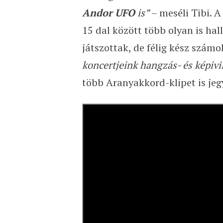
Andor UFO
is”
– meséli Tibi. A
15 dal között több olyan is ha
játszottak, de félig kész számo
koncertjeink hangzás- és képivi
több Aranyakkord-klipet is je