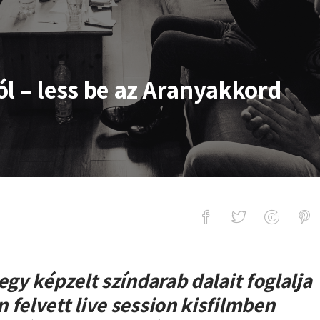
l – less be az Aranyakkord
s be az Aranyakkord alkotói műhelyé
egy képzelt színdarab dalait foglalja
 felvett live session kisfilmben