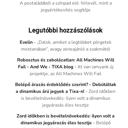
A postaládából a színpad elé: hírlevél, mint a
jegyértékesítés segítője
Legutóbbi hozzászólások
Evelin
-
„Dalok, amiket a legtöbbet pörgetek
mostanában”, avagy zeneajánló a szakmától
Robosztus és zabolázatlan: All Machines Will
Fail - And We - TIXA blog
-
Itt van iamyank új
projektje, az All Machines Will Fail
Belépő árazás érdeklődés szerint? - Debütáltak
a dinamikus árú jegyek a Tixa-n!
-
Zord időkben
is bevételnövekedés: ilyen volt a dinamikus
jegyárazás éles tesztje
Zord időkben is bevételnövekedés: ilyen volt a
dinamikus jegyárazás éles tesztje
-
Belépő