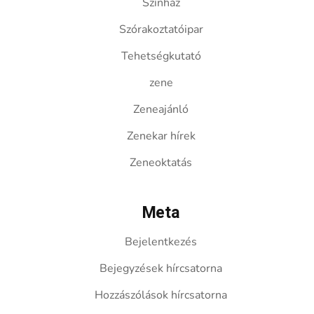
Színház
Szórakoztatóipar
Tehetségkutató
zene
Zeneajánló
Zenekar hírek
Zeneoktatás
Meta
Bejelentkezés
Bejegyzések hírcsatorna
Hozzászólások hírcsatorna