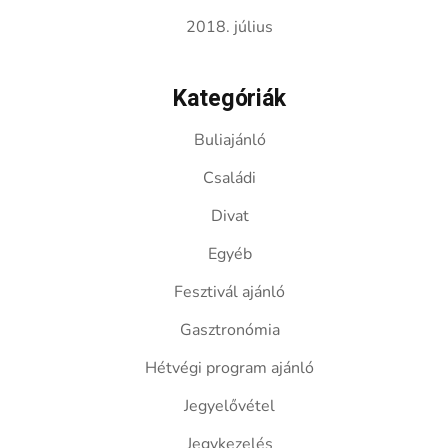
2018. július
Kategóriák
Buliajánló
Családi
Divat
Egyéb
Fesztivál ajánló
Gasztronómia
Hétvégi program ajánló
Jegyelővétel
Jegykezelés