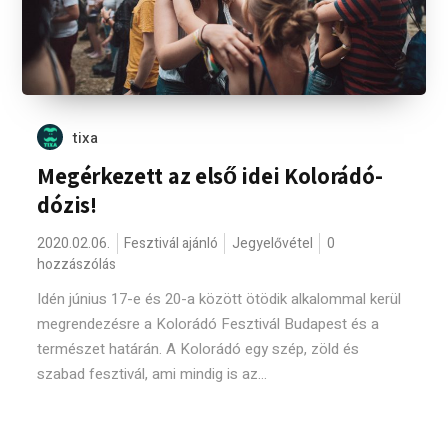
tixa
Megérkezett az első idei Kolorádó-
dózis!
2020.02.06.
Fesztivál ajánló
Jegyelővétel
0
hozzászólás
Idén június 17-e és 20-a között ötödik alkalommal kerül
megrendezésre a Kolorádó Fesztivál Budapest és a
természet határán. A Kolorádó egy szép, zöld és
szabad fesztivál, ami mindig is az...