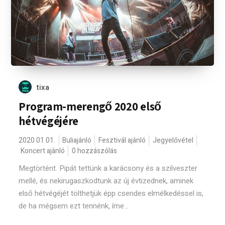
tixa
Program-merengő 2020 első
hétvégéjére
2020.01.01.
Buliajánló
Fesztivál ajánló
Jegyelővétel
Koncert ajánló
0 hozzászólás
Megtörtént. Pipát tettünk a karácsony és a szilveszter
mellé, és nekirugaszkodtunk az új évtizednek, aminek
első hétvégéjét tölthetjük épp csendes elmélkedéssel is,
de ha mégsem ezt tennénk, íme...