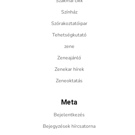
Szakmai cikk
Színház
Szórakoztatóipar
Tehetségkutató
zene
Zeneajánló
Zenekar hírek
Zeneoktatás
Meta
Bejelentkezés
Bejegyzések hírcsatorna