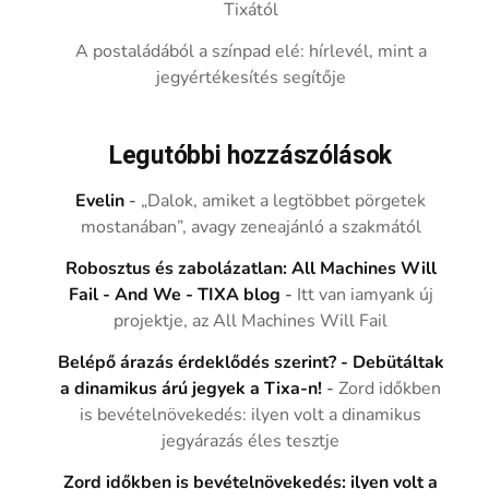
Tixától
A postaládából a színpad elé: hírlevél, mint a
jegyértékesítés segítője
Legutóbbi hozzászólások
Evelin
-
„Dalok, amiket a legtöbbet pörgetek
mostanában”, avagy zeneajánló a szakmától
Robosztus és zabolázatlan: All Machines Will
Fail - And We - TIXA blog
-
Itt van iamyank új
projektje, az All Machines Will Fail
Belépő árazás érdeklődés szerint? - Debütáltak
a dinamikus árú jegyek a Tixa-n!
-
Zord időkben
is bevételnövekedés: ilyen volt a dinamikus
jegyárazás éles tesztje
Zord időkben is bevételnövekedés: ilyen volt a