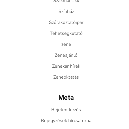
Szakmai cikk
Színház
Szórakoztatóipar
Tehetségkutató
zene
Zeneajánló
Zenekar hírek
Zeneoktatás
Meta
Bejelentkezés
Bejegyzések hírcsatorna