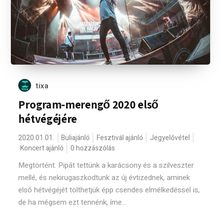
tixa
Program-merengő 2020 első
hétvégéjére
2020.01.01.
Buliajánló
Fesztivál ajánló
Jegyelővétel
Koncert ajánló
0 hozzászólás
Megtörtént. Pipát tettünk a karácsony és a szilveszter
mellé, és nekirugaszkodtunk az új évtizednek, aminek
első hétvégéjét tölthetjük épp csendes elmélkedéssel is,
de ha mégsem ezt tennénk, íme...