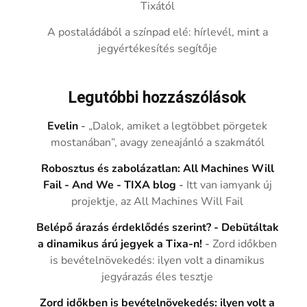
Tixától
A postaládából a színpad elé: hírlevél, mint a
jegyértékesítés segítője
Legutóbbi hozzászólások
Evelin
-
„Dalok, amiket a legtöbbet pörgetek
mostanában”, avagy zeneajánló a szakmától
Robosztus és zabolázatlan: All Machines Will
Fail - And We - TIXA blog
-
Itt van iamyank új
projektje, az All Machines Will Fail
Belépő árazás érdeklődés szerint? - Debütáltak
a dinamikus árú jegyek a Tixa-n!
-
Zord időkben
is bevételnövekedés: ilyen volt a dinamikus
jegyárazás éles tesztje
Zord időkben is bevételnövekedés: ilyen volt a